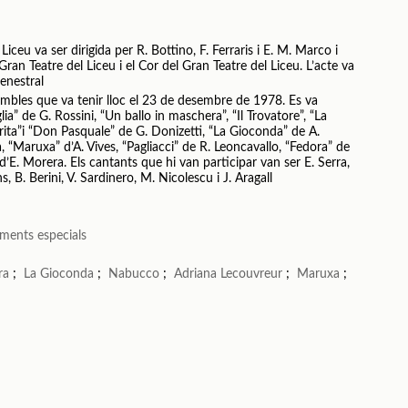
iceu va ser dirigida per R. Bottino, F. Ferraris i E. M. Marco i
Gran Teatre del Liceu i el Cor del Gran Teatre del Liceu. L’acte va
Menestral
mbles que va tenir lloc el 23 de desembre de 1978. Es va
lia” de G. Rossini, “Un ballo in maschera”, “Il Trovatore”, “La
orita”i “Don Pasquale” de G. Donizetti, “La Gioconda” de A.
a, “Maruxa” d’A. Vives, “Pagliacci” de R. Leoncavallo, “Fedora” de
’E. Morera. Els cantants que hi van participar van ser E. Serra,
s, B. Berini, V. Sardinero, M. Nicolescu i J. Aragall
ments especials
ra
;
La Gioconda
;
Nabucco
;
Adriana Lecouvreur
;
Maruxa
;