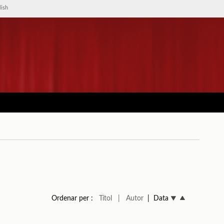
lish
Ordenar per :
Títol
| Autor
| Data