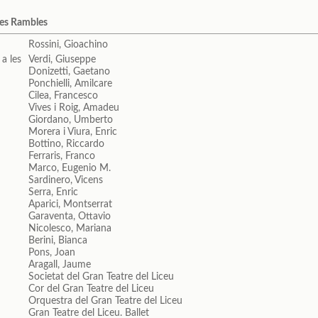
les Rambles
Rossini, Gioachino
Verdi, Giuseppe
Donizetti, Gaetano
Ponchielli, Amilcare
Cilea, Francesco
Vives i Roig, Amadeu
Giordano, Umberto
Morera i Viura, Enric
Bottino, Riccardo
Ferraris, Franco
Marco, Eugenio M.
Sardinero, Vicens
Serra, Enric
Aparici, Montserrat
Garaventa, Ottavio
Nicolesco, Mariana
Berini, Bianca
Pons, Joan
Aragall, Jaume
Societat del Gran Teatre del Liceu
Cor del Gran Teatre del Liceu
Orquestra del Gran Teatre del Liceu
Gran Teatre del Liceu. Ballet