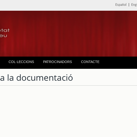
Español
|
Eng
COL·LECCIONS
PATROCINADORS
CONTACTE
ta la documentació