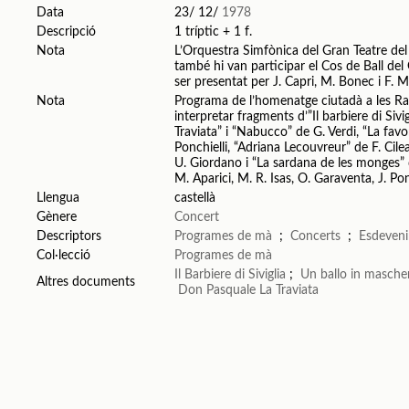
Data
23/ 12/
1978
Descripció
1 tríptic + 1 f.
Nota
L’Orquestra Simfònica del Gran Teatre del L
també hi van participar el Cos de Ball del 
ser presentat per J. Capri, M. Bonec i F. 
Nota
Programa de l’homenatge ciutadà a les Ra
interpretar fragments d’”Il barbiere di Sivig
Traviata” i “Nabucco” de G. Verdi, “La fav
Ponchielli, “Adriana Lecouvreur” de F. Cile
U. Giordano i “La sardana de les monges” d
M. Aparici, M. R. Isas, O. Garaventa, J. Pon
Llengua
castellà
Gènere
Concert
Descriptors
Programes de mà
;
Concerts
;
Esdeveni
Col·lecció
Programes de mà
Il Barbiere di Siviglia
;
Un ballo in masche
Altres documents
Don Pasquale
La Traviata