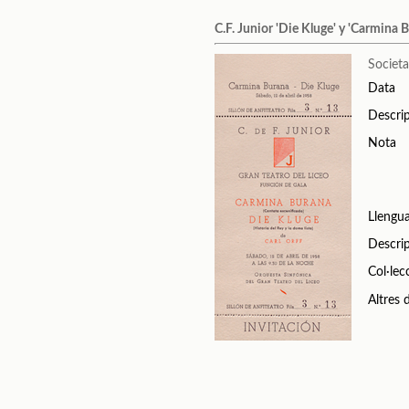
C.F. Junior 'Die Kluge' y 'Carmina 
Societa
Data
Descri
Nota
Llengu
Descri
Col·lec
Altres