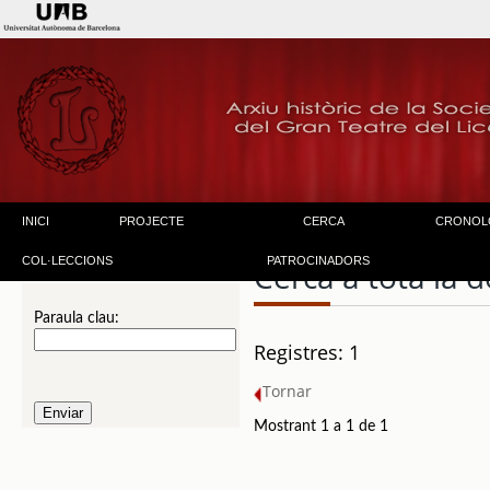
INICI
PROJECTE
CERCA
CRONOL
COL·LECCIONS
PATROCINADORS
Cerca a tota la
Paraula clau:
Registres: 1
Tornar
Mostrant 1 a 1 de 1