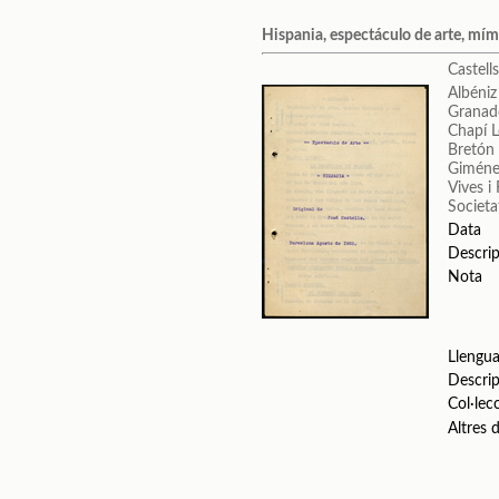
Hispania, espectáculo de arte, mím
Castell
Albéniz
Granad
Chapí L
Bretón
Giméne
Vives i
Societa
Data
Descrip
Nota
Llengu
Descrip
Col·lec
Altres