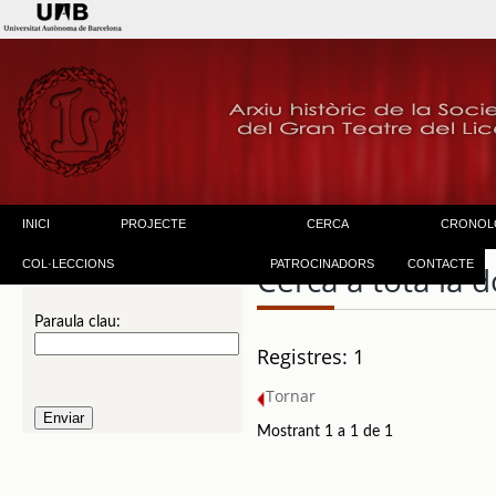
INICI
PROJECTE
CERCA
CRONOL
COL·LECCIONS
PATROCINADORS
CONTACTE
Cerca a tota la
Paraula clau:
Registres: 1
Tornar
Mostrant 1 a 1 de 1