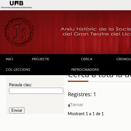
INICI
PROJECTE
CERCA
CRONOL
COL·LECCIONS
PATROCINADORS
Cerca a tota la
Paraula clau:
Registres: 1
Tornar
Mostrant 1 a 1 de 1