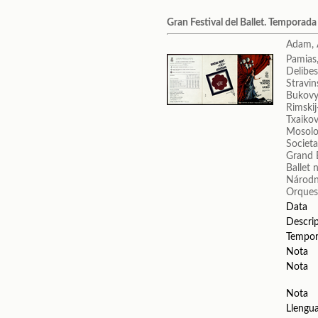
Gran Festival del Ballet. Temporad
Adam, 
Pamias,
Delibes
Stravin
Bukovy
Rimskij
Txaikovs
Mosolo
Societa
Grand B
Ballet 
Národn
Orquest
Data
Descri
Tempo
Nota
Nota
Nota
Llengu