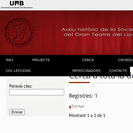
INICI
PROJECTE
CERCA
CRONOL
COL·LECCIONS
PATROCINADORS
CONTACTE
Cerca a tota la
Paraula clau:
Registres: 1
Tornar
Mostrant 1 a 1 de 1