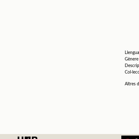
Llengu
Gènere
Descrip
Col·lec
Altres