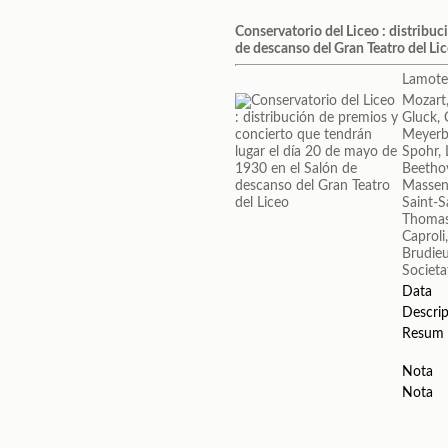
Conservatorio del Liceo : distribu
de descanso del Gran Teatro del Li
Lamote
Mozart
Gluck, 
Meyerb
Spohr, 
Beetho
Massene
Saint-S
Thomas
Caproli
Brudieu
Societa
Data
Descrip
Resum
Nota
Nota