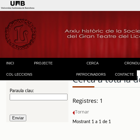
INICI
PROJECTE
CERCA
CRONOL
COL·LECCIONS
PATROCINADORS
CONTACTE
Cerca a tota la
Paraula clau:
Registres: 1
Tornar
Mostrant 1 a 1 de 1