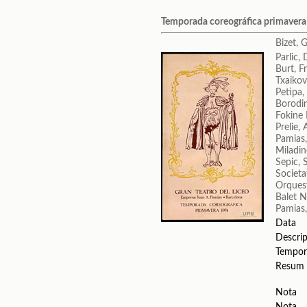
Temporada coreográfica primaver
Bizet, 
Parlic, 
Burt, F
Txaikovs
Petipa,
Borodin
Fokine 
Prelie, 
Pamias,
Miladin
Sepic, 
Societa
Orquest
Balet N
Pamias,
Data
Descrip
Tempor
Resum
Nota
Nota