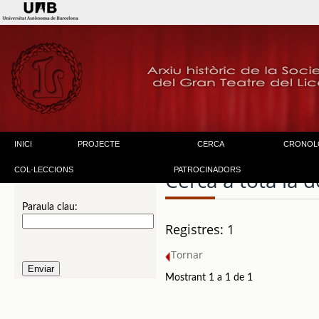
INICI
PROJECTE
CERCA
CRONOL
COL·LECCIONS
PATROCINADORS
Cerca a tota la
Paraula clau:
Registres: 1
Tornar
Mostrant 1 a 1 de 1