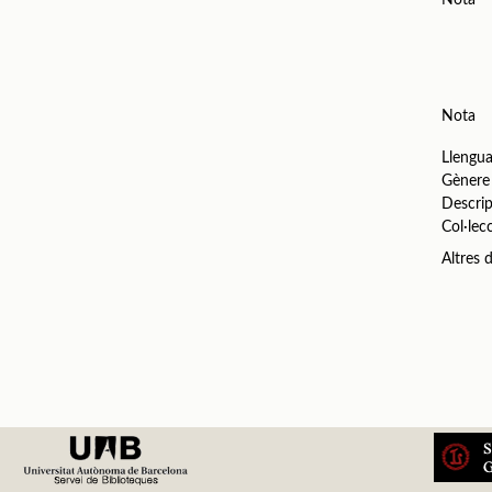
Nota
Llengu
Gènere
Descrip
Col·lec
Altres