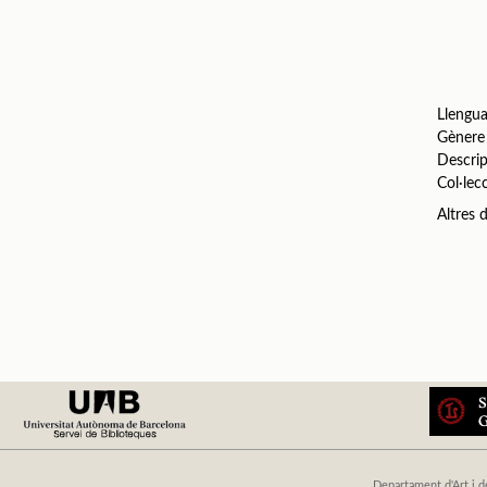
Llengu
Gènere
Descrip
Col·lec
Altres
Departament d'Art i d