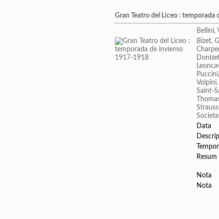
Gran Teatro del Liceo : temporada
Bellini
Bizet, 
Charpen
Donizet
Leoncav
Puccin
Volpini
Saint-S
Thomas
Strauss
Societa
Data
Descrip
Tempor
Resum
Nota
Nota