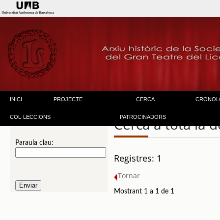
INICI
PROJECTE
CERCA
CRONOL
COL·LECCIONS
PATROCINADORS
Cerca a tota la
Paraula clau:
Registres: 1
Tornar
Mostrant 1 a 1 de 1