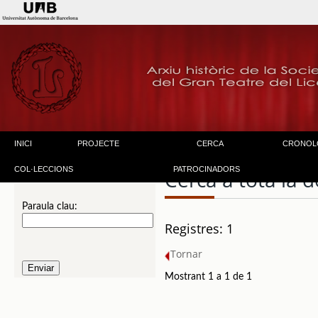
INICI
PROJECTE
CERCA
CRONOL
COL·LECCIONS
PATROCINADORS
Cerca a tota la
Paraula clau:
Registres: 1
Tornar
Mostrant 1 a 1 de 1