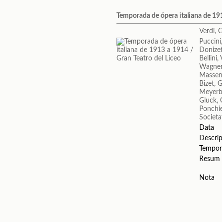
Temporada de ópera italiana de 191
Verdi, 
Puccin
Donizet
Bellini
Wagner
Massene
Bizet, 
Meyerb
Gluck, 
Ponchie
Societa
Data
Descrip
Tempor
Resum
Nota