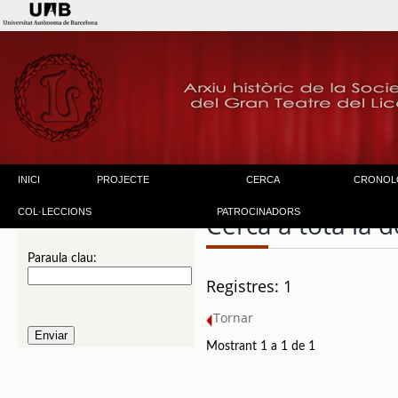
INICI
PROJECTE
CERCA
CRONOL
COL·LECCIONS
PATROCINADORS
Cerca a tota la
Paraula clau:
Registres: 1
Tornar
Mostrant 1 a 1 de 1