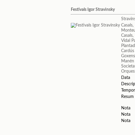
Festivals Igor Stravinsky
Stravin
Casals,
Monteux
Casals,
Vidal P
Plantad
Cardús 
Goxens
Manén 
Societa
Orques
Data
Descrip
Tempor
Resum
Nota
Nota
Nota