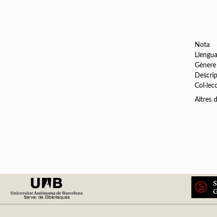
Nota
Llengu
Gènere
Descrip
Col·lec
Altres