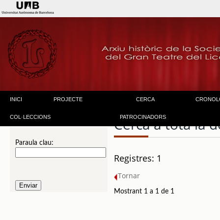
INICI
PROJECTE
CERCA
CRONOL
COL·LECCIONS
PATROCINADORS
Cerca a tota la
Paraula clau:
Registres: 1
Tornar
Mostrant 1 a 1 de 1