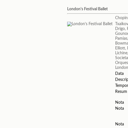
London's Festival Ballet
Chopin,
Txaikovs
Drigo, 
Gounod
Pamias,
Bowma
Elliott
Lichine
Societa
Orquest
London'
Data
Descri
Tempo
Resum
Nota
Nota
Nota