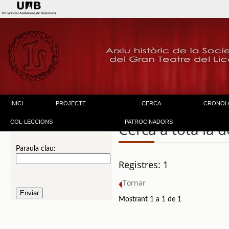
INICI
PROJECTE
CERCA
CRONOL
COL·LECCIONS
PATROCINADORS
Cerca a tota la
Paraula clau:
Registres: 1
Tornar
Mostrant 1 a 1 de 1