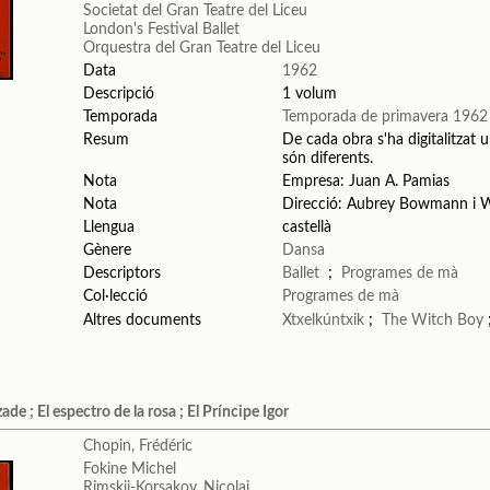
Societat del Gran Teatre del Liceu
London's Festival Ballet
Orquestra del Gran Teatre del Liceu
Data
1962
Descripció
1 volum
Temporada
Temporada de primavera 1962
Resum
De cada obra s'ha digitalitzat u
són diferents.
Nota
Empresa: Juan A. Pamias
Nota
Direcció: Aubrey Bowmann i W
Llengua
castellà
Gènere
Dansa
Descriptors
Ballet
;
Programes de mà
Col·lecció
Programes de mà
Altres documents
Xtxelkúntxik
;
The Witch Boy
ade ; El espectro de la rosa ; El Príncipe Igor
Chopin, Frédéric
Fokine Michel
Rimskij-Korsakov, Nicolaj