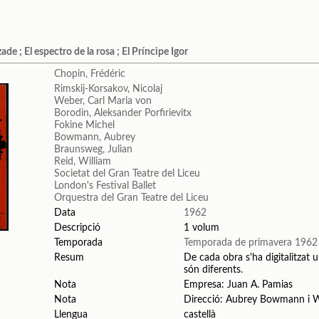
ade ; El espectro de la rosa ; El Príncipe Igor
Chopin, Frédéric
Rimskij-Korsakov, Nicolaj
Weber, Carl Maria von
Borodin, Aleksander Porfirievitx
Fokine Michel
Bowmann, Aubrey
Braunsweg, Julian
Reid, William
Societat del Gran Teatre del Liceu
London's Festival Ballet
Orquestra del Gran Teatre del Liceu
Data
1962
Descripció
1 volum
Temporada
Temporada de primavera 1962
Resum
De cada obra s'ha digitalitzat u
són diferents.
Nota
Empresa: Juan A. Pamias
Nota
Direcció: Aubrey Bowmann i W
Llengua
castellà