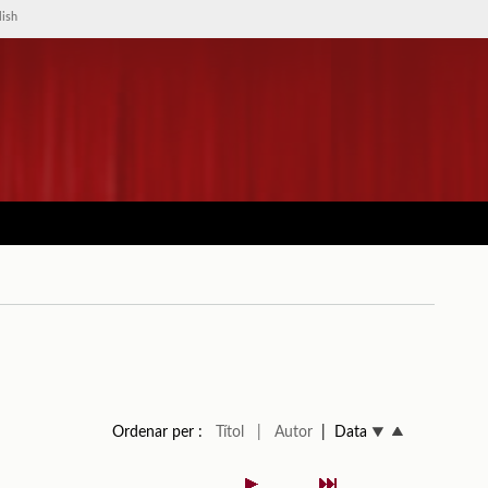
lish
Ordenar per :
Títol
| Autor
| Data