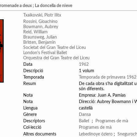
 Promenade a deux ; La doncella de nieve
Txaikovski, Piotr Ilitx
Rossini, Gioachino
Bowmann, Aubrey
Reid, William
Braunsweg, Julian
Britten, Benjamin
Societat del Gran Teatre del Liceu
London's Festival Ballet
Orquestra del Gran Teatre del Liceu
Data
1962
Descripció
1 volum
Temporada
Temporada de primavera 1962
Resum
De cada obra s'ha digitalitzat u
són diferents.
Nota
Empresa: Juan A. Pamias
Nota
Direcció: Aubrey Bowmann i W
Llengua
castellà
Gènere
Dansa
Descriptors
Ballet
;
Programes de mà
Col·lecció
Programes de mà
Altres documents
Lebedínoye óziero
;
Sneguroc