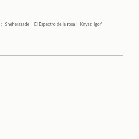
)
;
Sheherazade
;
El Espectro de la rosa
;
Knyaz' Igor'