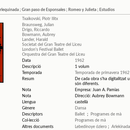
 Arlequinada ; Gran paso de Esponsales ; Romeo y Julieta ; Estudios
Txaikovski, Piotr Ilitx
Braunsweg, Julian
Drigo, Riccardo
Bowmann, Aubrey
Lander, Harald
Societat del Gran Teatre del Liceu
London's Festival Ballet
Orquestra del Gran Teatre del Liceu
Data
1962
Descripció
1 volum
Temporada
Temporada de primavera 1962
Resum
De cada obra s'ha digitalitzat u
són diferents.
Nota
Empresa: Juan A. Pamias
Nota
Direcció: Aubrey Bowmann
Llengua
castellà
Gènere
Dansa
Descriptors
Ballet
;
Programes de mà
Col·lecció
Programes de mà
Altres documents
Lebedínoye óziero
;
Arlekinad