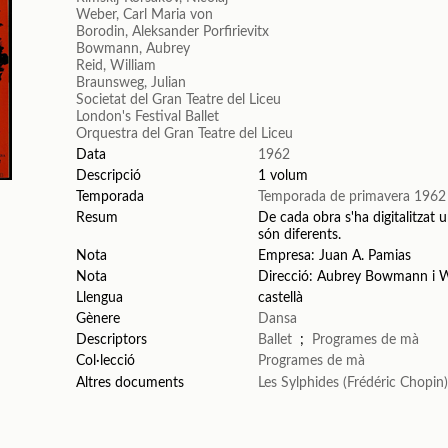
Weber, Carl Maria von
Borodin, Aleksander Porfirievitx
Bowmann, Aubrey
Reid, William
Braunsweg, Julian
Societat del Gran Teatre del Liceu
London's Festival Ballet
Orquestra del Gran Teatre del Liceu
Data
1962
Descripció
1 volum
Temporada
Temporada de primavera 1962
Resum
De cada obra s'ha digitalitzat u
són diferents.
Nota
Empresa: Juan A. Pamias
Nota
Direcció: Aubrey Bowmann i W
Llengua
castellà
Gènere
Dansa
Descriptors
Ballet
;
Programes de mà
Col·lecció
Programes de mà
Altres documents
Les Sylphides (Frédéric Chopin