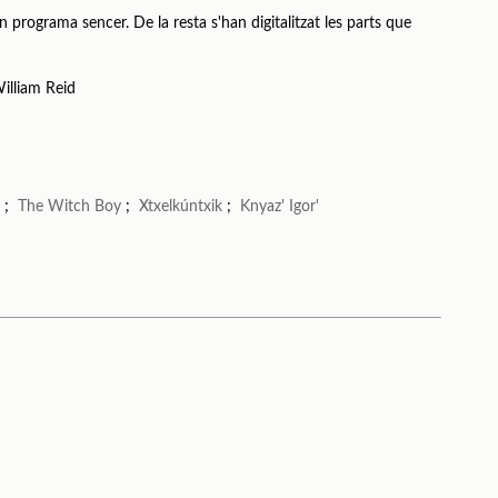
n programa sencer. De la resta s'han digitalitzat les parts que
illiam Reid
)
;
The Witch Boy
;
Xtxelkúntxik
;
Knyaz' Igor'