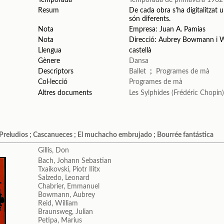
Resum
De cada obra s'ha digitalitzat u
són diferents.
Nota
Empresa: Juan A. Pamias
Nota
Direcció: Aubrey Bowmann i W
Llengua
castellà
Gènere
Dansa
Descriptors
Ballet
;
Programes de mà
Col·lecció
Programes de mà
Altres documents
Les Sylphides (Frédéric Chopin
 ; Preludios ; Cascanueces ; El muchacho embrujado ; Bourrée fantástica
Gillis, Don
Bach, Johann Sebastian
Txaikovski, Piotr Ilitx
Salzedo, Leonard
Chabrier, Emmanuel
Bowmann, Aubrey
Reid, William
Braunsweg, Julian
Petipa, Marius