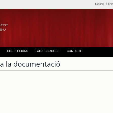
Español
|
Eng
COL·LECCIONS
PATROCINADORS
CONTACTE
ta la documentació