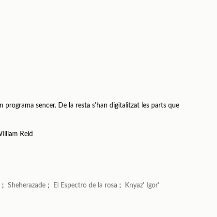
n programa sencer. De la resta s'han digitalitzat les parts que
illiam Reid
)
;
Sheherazade
;
El Espectro de la rosa
;
Knyaz' Igor'