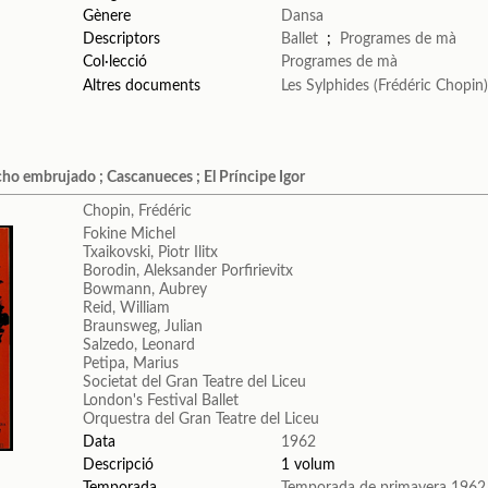
Gènere
Dansa
Descriptors
Ballet
;
Programes de mà
Col·lecció
Programes de mà
Altres documents
Les Sylphides (Frédéric Chopin
acho embrujado ; Cascanueces ; El Príncipe Igor
Chopin, Frédéric
Fokine Michel
Txaikovski, Piotr Ilitx
Borodin, Aleksander Porfirievitx
Bowmann, Aubrey
Reid, William
Braunsweg, Julian
Salzedo, Leonard
Petipa, Marius
Societat del Gran Teatre del Liceu
London's Festival Ballet
Orquestra del Gran Teatre del Liceu
Data
1962
Descripció
1 volum
Temporada
Temporada de primavera 1962