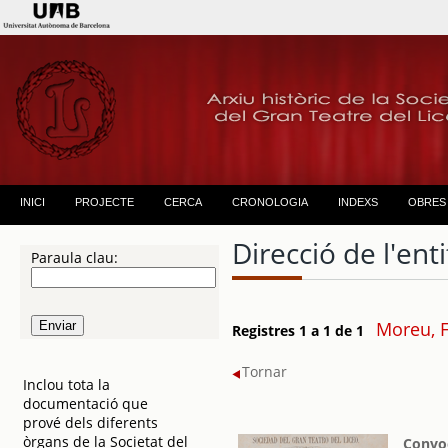
INICI
PROJECTE
CERCA
CRONOLOGIA
INDEXS
OBRES
Direcció de l'enti
Paraula clau:
Moreu, F
Registres 1 a 1 de 1
Tornar
Inclou tota la
documentació que
prové dels diferents
òrgans de la Societat del
Convoc