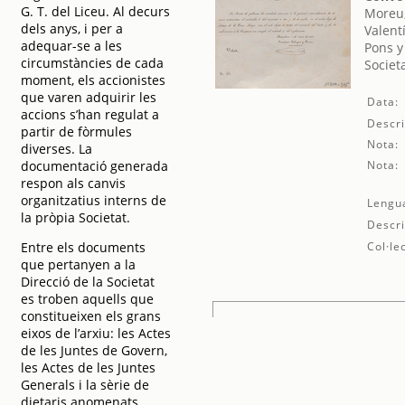
G. T. del Liceu. Al decurs
Moreu,
dels anys, i per a
Valent
adequar-se a les
Pons y
circumstàncies de cada
Societ
moment, els accionistes
que varen adquirir les
Data:
accions s’han regulat a
Descri
partir de fòrmules
Nota:
diverses. La
documentació generada
Nota:
respon als canvis
organitzatius interns de
Lengu
la pròpia Societat.
Descri
Entre els documents
Col·le
que pertanyen a la
Direcció de la Societat
es troben aquells que
constitueixen els grans
eixos de l’arxiu: les Actes
de les Juntes de Govern,
les Actes de les Juntes
Generals i la sèrie de
dietaris anomenats