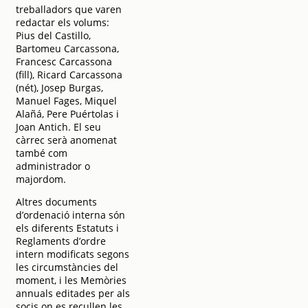
treballadors que varen
redactar els volums:
Pius del Castillo,
Bartomeu Carcassona,
Francesc Carcassona
(fill), Ricard Carcassona
(nét), Josep Burgas,
Manuel Fages, Miquel
Alañá, Pere Puértolas i
Joan Antich. El seu
càrrec serà anomenat
també com
administrador o
majordom.
Altres documents
d’ordenació interna són
els diferents Estatuts i
Reglaments d’ordre
intern modificats segons
les circumstàncies del
moment, i les Memòries
annuals editades per als
socis on es recullen les