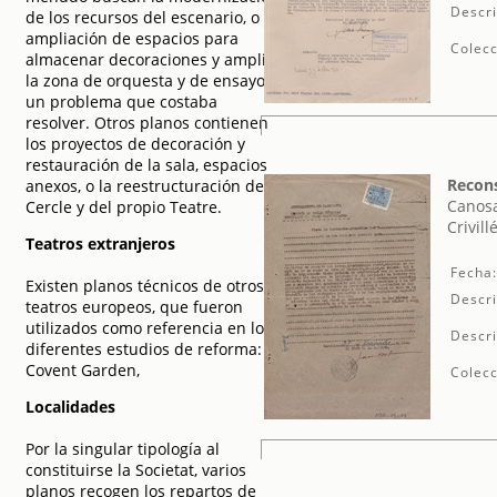
Descri
de los recursos del escenario, o la
ampliación de espacios para
Colecc
almacenar decoraciones y ampliar
la zona de orquesta y de ensayos,
un problema que costaba
resolver. Otros planos contienen
los proyectos de decoración y
restauración de la sala, espacios
Recons
anexos, o la reestructuración del
Canosa
Cercle y del propio Teatre.
Crivillé
Teatros extranjeros
Fecha
Existen planos técnicos de otros
Descri
teatros europeos, que fueron
utilizados como referencia en los
Descri
diferentes estudios de reforma:
Covent Garden,
Colecc
Localidades
Por la singular tipología al
constituirse la Societat, varios
planos recogen los repartos de