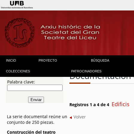
INICIO
PROYECTO
BÚSQUEDA
COLECCIONES
PATROCINADORES
Documentación 
Palabra clave:
Edificis
Registros 1 a 4 de 4
La serie documental reúne un
Volver
conjunto de 250 piezas.
Construcción del teatro