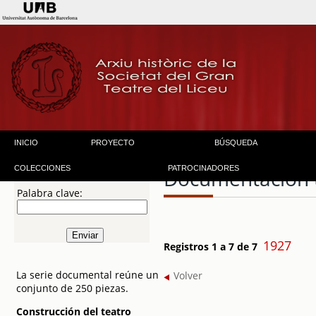
INICIO
PROYECTO
BÚSQUEDA
COLECCIONES
PATROCINADORES
Documentación 
Palabra clave:
1927
Registros 1 a 7 de 7
La serie documental reúne un
Volver
conjunto de 250 piezas.
Construcción del teatro