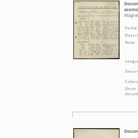
Docume
acomod
Wagner
Fecha
Descri
Nota:
Lengu
Descri
Colecc
Otros
docum
Docume