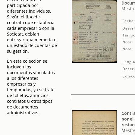
Docum
participada por
Mestre
diferentes individuos.
Según el tipo de
Fecha
contrato que establecía
cada empresario con la
Descri
Societat, debían
Tempo
entregar una memoria o
Nota:
un estado de cuentas de
Nota:
su gestión.
En esta colección se
Lengu
incluyen los
Descri
documentos vinculados
Colecc
a los diferentes
empresarios y
temporadas, ya se trate
de folletos, anuncios,
contratos u otros tipos
de documentos
administrativos.
Contra
por el
restan
Mestre