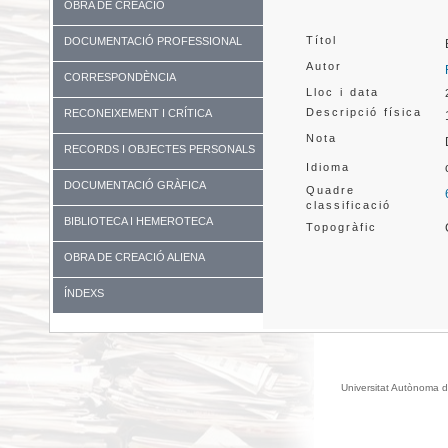
OBRA DE CREACIÓ
Títol
DOCUMENTACIÓ PROFESSIONAL
Autor
CORRESPONDÈNCIA
Lloc i data
Descripció física
RECONEIXEMENT I CRÍTICA
Nota
RECORDS I OBJECTES PERSONALS
Idioma
DOCUMENTACIÓ GRÀFICA
Quadre
classificació
BIBLIOTECA I HEMEROTECA
Topogràfic
OBRA DE CREACIÓ ALIENA
ÍNDEXS
Universitat Autònoma d