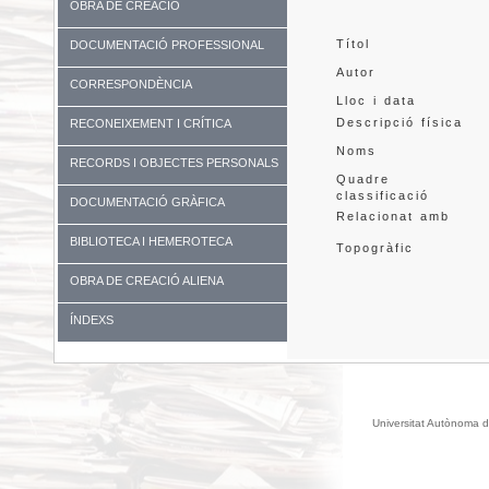
OBRA DE CREACIÓ
Títol
DOCUMENTACIÓ PROFESSIONAL
Autor
CORRESPONDÈNCIA
Lloc i data
Descripció física
RECONEIXEMENT I CRÍTICA
Noms
RECORDS I OBJECTES PERSONALS
Quadre
classificació
DOCUMENTACIÓ GRÀFICA
Relacionat amb
BIBLIOTECA I HEMEROTECA
Topogràfic
OBRA DE CREACIÓ ALIENA
ÍNDEXS
Universitat Autònoma d