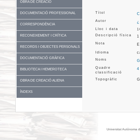
OBRA DE CREACIÓ
Títol
DOCUMENTACIÓ PROFESSIONAL
C
Autor
¿
CORRESPONDÈNCIA
Lloc i data
1
Descripció física
RECONEIXEMENT I CRÍTICA
1
Nota
E
RECORDS I OBJECTES PERSONALS
Idioma
c
DOCUMENTACIÓ GRÀFICA
Noms
G
Quadre
4
BIBLIOTECA I HEMEROTECA
classificació
Topogràfic
G
OBRA DE CREACIÓ ALIENA
ÍNDEXS
Universitat Autònoma d