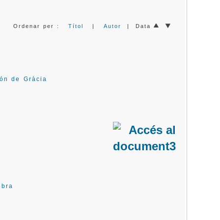
Ordenar per :
Títol
|
Autor
| Data
gón de Gràcia
obra