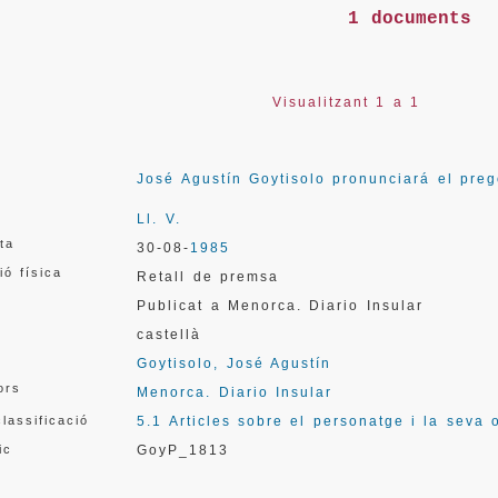
1 documents
Visualitzant 1 a 1
José Agustín Goytisolo pronunciará el pre
Ll. V.
ata
30-08-
1985
ió física
Retall de premsa
Publicat a Menorca. Diario Insular
castellà
Goytisolo, José Agustín
ors
Menorca. Diario Insular
lassificació
5.1 Articles sobre el personatge i la seva 
ic
GoyP_1813