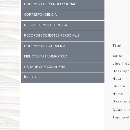
DOCUMENTACIÓ PROFESSIONAL
CORRESPONDÈNCIA
RECONEIXEMENT I CRÍTICA
RECORDS I OBJECTES PERSONALS
Títol
DOCUMENTACIÓ GRÀFICA
Autor
BIBLIOTECA I HEMEROTECA
Lloc i d
OBRA DE CREACIÓ ALIENA
Descripc
ÍNDEXS
Nota
Idioma
Noms
Descript
Quadre c
Topogràf