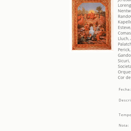
Loreng
Nentwi
Randov
Kapell
Esteve
Comas,
Lluch,
Palatc
Perick,
Gandol
Sicuri,
Societ
Orques
Cor de
Fecha
Descri
Tempo
Nota: