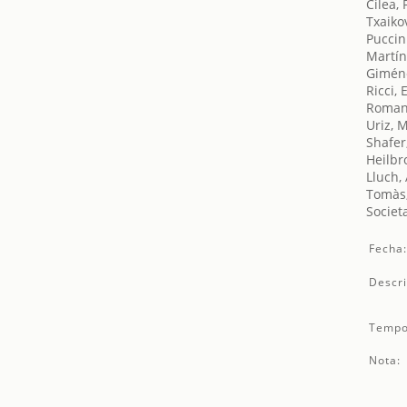
Cilea,
Txaikov
Puccin
Martín
Gimén
Ricci,
Roman
Uriz, 
Shafer
Heilbr
Lluch,
Tomàs,
Societ
Fecha
Descri
Tempo
Nota: