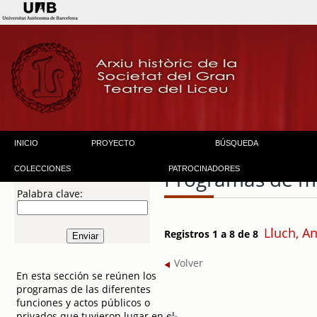
INICIO
PROYECTO
BÚSQUEDA
COLECCIONES
PATROCINADORES
Programas de 
Palabra clave:
Lluch, A
Registros 1 a 8 de 8
Volver
En esta sección se reúnen los
programas de las diferentes
funciones y actos públicos o
privados que tuvieron lugar en el