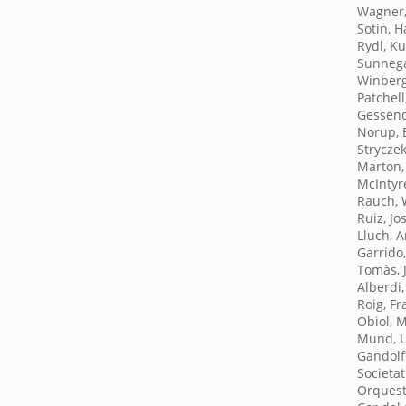
Wagner,
Sotin, 
Rydl, Ku
Sunneg
Winberg
Patchell
Gessend
Norup, 
Stryczek
Marton,
McIntyre
Rauch, 
Ruiz, Jo
Lluch, A
Garrido
Tomàs, 
Alberdi
Roig, F
Obiol, 
Mund, 
Gandolf
Societat
Orquest