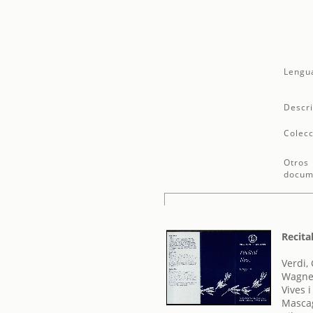
Lengu
Descri
Colecc
Otros
docum
Recital
Verdi,
Wagner
Vives 
Mascag