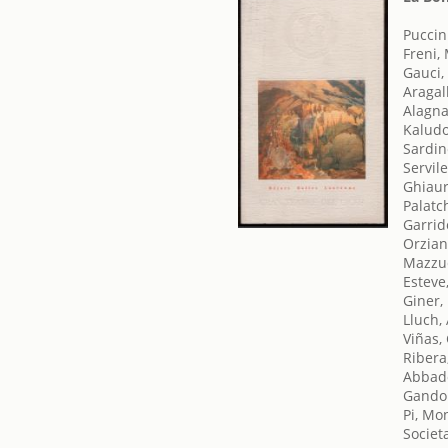
Puccin
Freni, 
Gauci,
Aragal
Alagna
Kaludo
Sardin
Servil
Ghiaur
Palatc
Garrid
Orziani
Mazzuc
Esteve
Giner,
Lluch,
Viñas,
Ribera
Abbado
Gandol
Pi, Mo
Societ