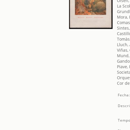
Olsen,
La Sco
Grundh
Mora, 
Comas,
Sintes,
Castill
Tomàs,
Lluch,
Viñas,
Mund,
Gandol
Piave,
Societ
Orques
Cor de
Fecha
Descri
Tempo