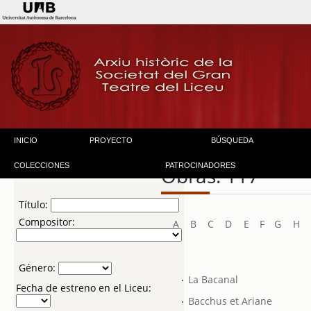
INICIO
PROYECTO
BÚSQUEDA
COLECCIONES
PATROCINADORES
Obras: 117
Título:
Compositor:
A
B
C
D
E
F
G
H
Género:
.
La Bacanal
Fecha de estreno en el Liceu:
.
Bacchus et Ariane