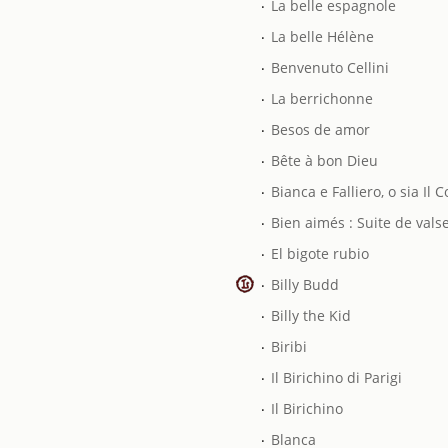
.
La belle espagnole
.
La belle Hélène
.
Benvenuto Cellini
.
La berrichonne
.
Besos de amor
.
Bête à bon Dieu
.
Bianca e Falliero, o sia Il 
.
Bien aimés : Suite de vals
.
El bigote rubio
.
Billy Budd
.
Billy the Kid
.
Biribi
.
Il Birichino di Parigi
.
Il Birichino
.
Blanca