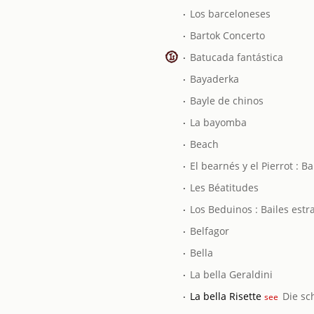
.
Los barceloneses
.
Bartok Concerto
.
Batucada fantástica
.
Bayaderka
.
Bayle de chinos
.
La bayomba
.
Beach
.
El bearnés y el Pierrot : B
.
Les Béatitudes
.
Los Beduinos : Bailes est
.
Belfagor
.
Bella
.
La bella Geraldini
.
La bella Risette
Die sc
see