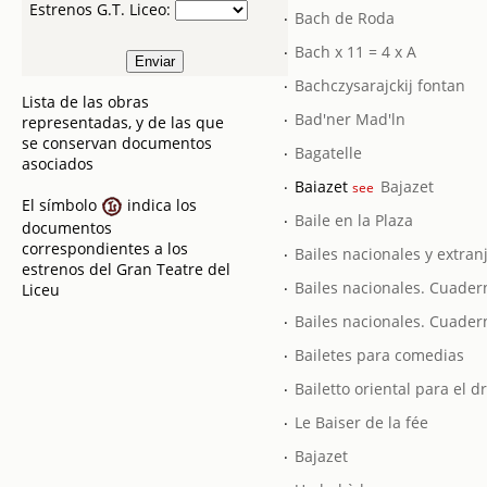
Estrenos G.T. Liceo:
.
Bach de Roda
.
Bach x 11 = 4 x A
.
Bachczysarajckij fontan
Lista de las obras
.
Bad'ner Mad'ln
representadas, y de las que
se conservan documentos
.
Bagatelle
asociados
.
Baiazet
Bajazet
see
El símbolo
indica los
.
Baile en la Plaza
documentos
correspondientes a los
.
Bailes nacionales y extran
estrenos del Gran Teatre del
.
Bailes nacionales. Cuade
Liceu
.
Bailes nacionales. Cuader
.
Bailetes para comedias
.
Bailetto oriental para el d
.
Le Baiser de la fée
.
Bajazet
.