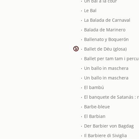
Un bal à la cour
.
Le Bal
.
La Balada de Carnaval
.
Balada de Marinero
.
Ballenato y Boquerón
.
Ballet de Déu (glosa)
.
Ballet per tam tam i perc
.
Un ballo in maschera
.
Un ballo in maschera
.
El bambú
.
El banquete de Satanás : 
.
Barbe-bleue
.
El Barbian
.
Der Barbier von Bagdag
.
Il Barbiere di Siviglia