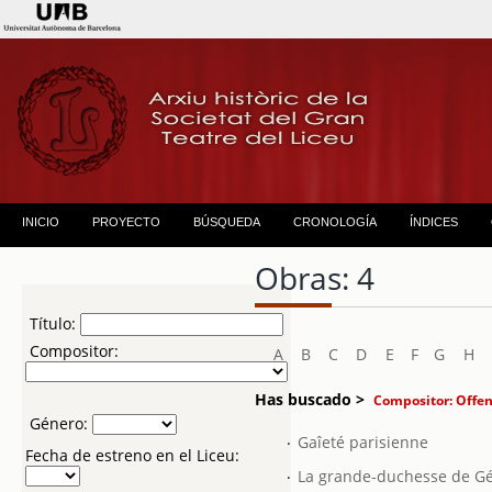
INICIO
PROYECTO
BÚSQUEDA
CRONOLOGÍA
ÍNDICES
Obras: 4
Título:
Compositor:
A
B
C
D
E
F
G
H
Has buscado >
Compositor: Offen
Género:
.
Gaîeté parisienne
Fecha de estreno en el Liceu:
.
La grande-duchesse de Gé