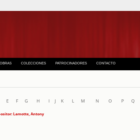
OBRAS
COLECCIONES
PATROCINADORES
CONTACTO
E
F
G
H
I
J
K
L
M
N
O
P
Q
sitor: Lamotte, Antony