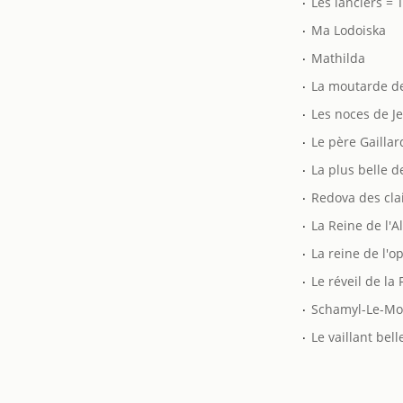
Les lanciers = 
.
Ma Lodoiska
.
Mathilda
.
La moutarde de
.
Les noces de J
.
Le père Gaillar
.
La plus belle d
.
Redova des cla
.
La Reine de l'A
.
La reine de l'o
.
Le réveil de la
.
Schamyl-Le-Mo
.
Le vaillant bel