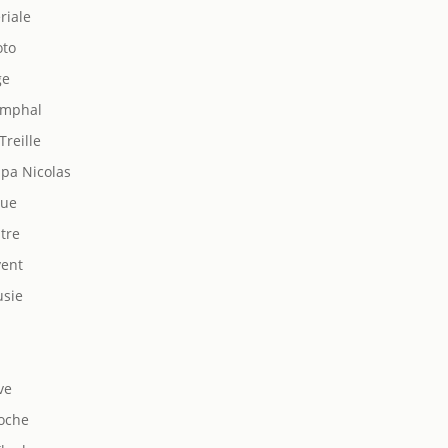
riale
oto
ge
omphal
Treille
pa Nicolas
gue
atre
vent
usie
ve
roche