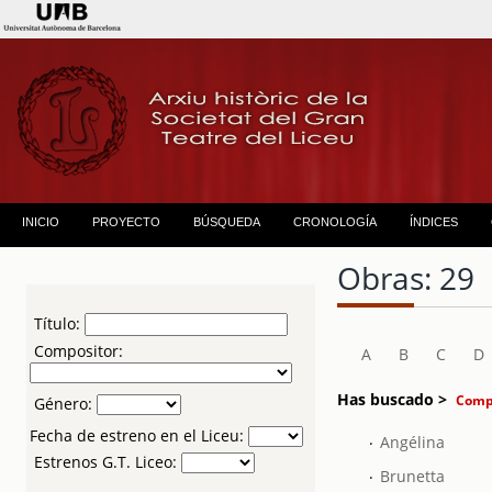
INICIO
PROYECTO
BÚSQUEDA
CRONOLOGÍA
ÍNDICES
Obras: 29
Título:
Compositor:
A
B
C
D
Has buscado >
Compo
Género:
Fecha de estreno en el Liceu:
.
Angélina
Estrenos G.T. Liceo:
.
Brunetta