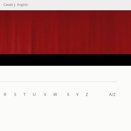
Català
|
English
R
S
T
U
V
W
X
Y
Z
A/Z