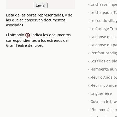
.
La chasse impé
.
Le château a T
Lista de las obras representadas, y de
.
las que se conservan documentos
Le coq du villa
asociados
.
Le Cortege Tri
El símbolo
indica los documentos
.
La danse de la 
correspondientes a los estrenos del
.
La danse du pa
Gran Teatre del Liceu
.
L'enfant prodi
.
Les filles de pl
.
Flamberge au 
.
Fleur d'Andalo
.
Fleur inconnue
.
La guerrière
.
Gusman le bra
.
L'homme à la 
.