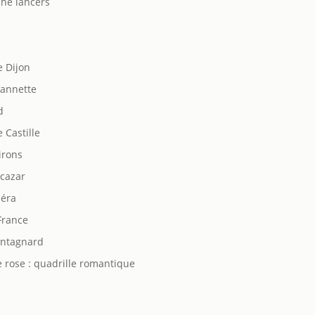
The lancers
 Dijon
eannette
d
e Castille
irons
lcazar
péra
 France
ntagnard
le rose : quadrille romantique