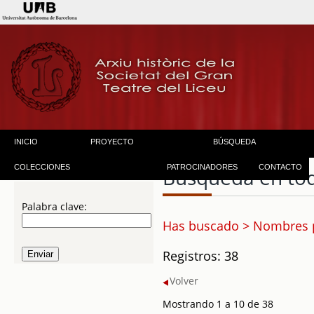
INICIO
PROYECTO
BÚSQUEDA
COLECCIONES
PATROCINADORES
CONTACTO
Búsqueda en to
Palabra clave:
Has buscado > Nombres p
Registros: 38
Volver
Mostrando 1 a 10 de 38