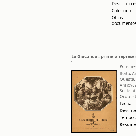
Descriptore
Colección
Otros
documento
La Gioconda : primera represe
Ponchiel
Boito, A
Questa,
Annovaz
Societat
Orquest
Fecha:
Descrip
Tempor
Resum