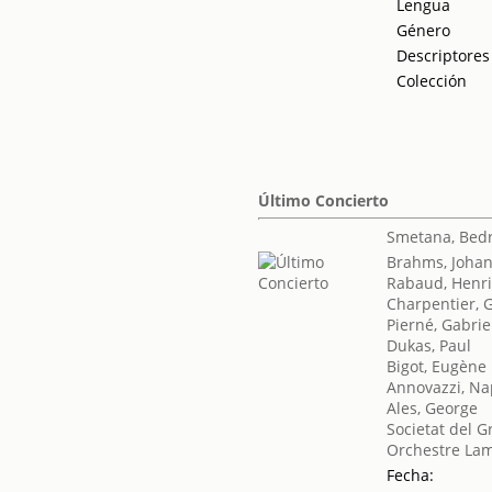
Lengua
Género
Descriptores
Colección
Último Concierto
Smetana, Bed
Brahms, Joha
Rabaud, Henr
Charpentier, 
Pierné, Gabrie
Dukas, Paul
Bigot, Eugène
Annovazzi, N
Ales, George
Societat del G
Orchestre La
Fecha: