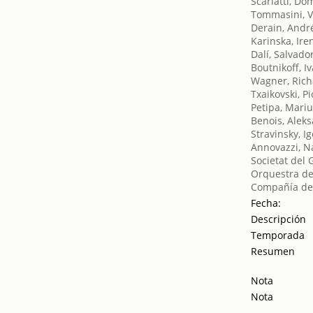
Scarlatti, Do
Tommasini, 
Derain, Andr
Karinska, Ire
Dalí, Salvado
Boutnikoff, I
Wagner, Ric
Txaikovski, Pio
Petipa, Mari
Benois, Alek
Stravinsky, Ig
Annovazzi, 
Societat del 
Orquestra de
Compañía de
Fecha:
Descripción
Temporada
Resumen
Nota
Nota