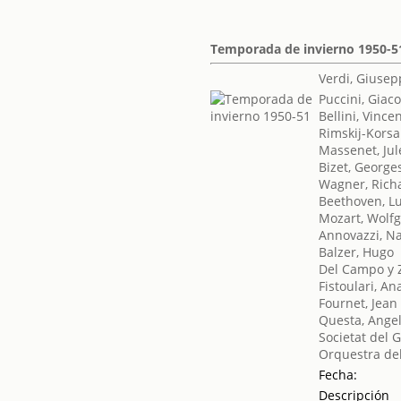
Temporada de invierno 1950-5
Verdi, Giuse
Puccini, Gia
Bellini, Vince
Rimskij-Korsa
Massenet, Jul
Bizet, George
Wagner, Rich
Beethoven, L
Mozart, Wol
Annovazzi, N
Balzer, Hugo
Del Campo y 
Fistoulari, An
Fournet, Jean
Questa, Ange
Societat del 
Orquestra del
Fecha:
Descripción