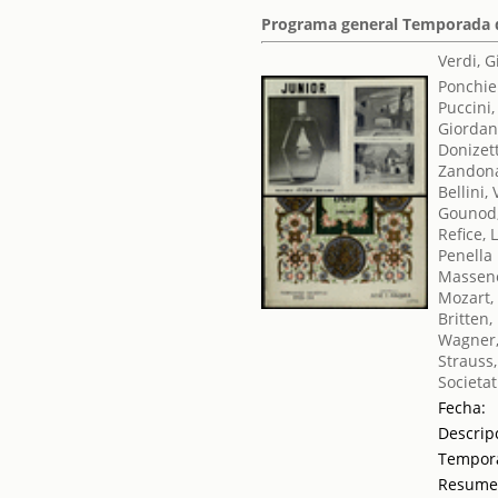
Programa general Temporada d
Verdi, 
Ponchiel
Puccini
Giordan
Donizet
Zandona
Bellini,
Gounod,
Refice, 
Penella
Massene
Mozart,
Britten
Wagner,
Strauss
Societat
Fecha:
Descrip
Tempor
Resum