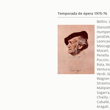
Temporada de ópera 1975-76
Bellini,
Donizet
Humperd
Janáček
Leoncav
Mascagn
Mozart,
Penella
Puccini
Rota, N
Ventura 
Verdi, 
Wagner,
Stravins
Malipie
Sagarra
Chailly,
Caballé
Aragall