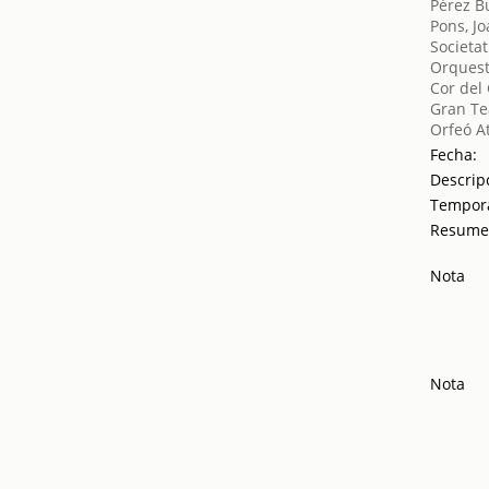
Pérez B
Pons, J
Societat
Orquest
Cor del
Gran Tea
Orfeó A
Fecha:
Descrip
Tempor
Resum
Nota
Nota