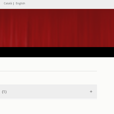
Català
|
English
(1)
 1975-76
.
1975