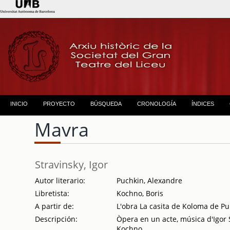
INICIO
PROYECTO
BÚSQUEDA
CRONOLOGÍA
ÍNDICES
Mavra
Stravinsky, Igor
Autor literario:
Puchkin, Alexandre
Libretista:
Kochno, Boris
A partir de:
L'obra La casita de Koloma de Pu
Descripción:
Òpera en un acte, música d'Igor St
Kochno