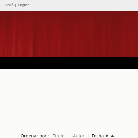
Català
|
English
Ordenar por :
Título
| Autor
| Fecha