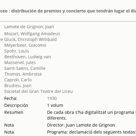
iceo : distribución de premios y concierto que tendrán lugar el d
Lamote de Grignon, Joan
Mozart, Wolfgang Amadeus
Gluck, Christoph Willibald
Meyerbeer, Giacomo
Spohr, Louis
Beethoven, Ludwig van
Massenet, Jules
Saint-Saëns, Camille
Thomas, Ambroise
Caproli, Carlo
Brudieu, Joan
Societat del Gran Teatre del Liceu
Fecha:
1930
Descripción
1 volum
Resumen
De cada obra s'ha digitalitzat un programa s
diferents.
Nota
Director: Juan Lamote de Grignon
Nota
Programa: declamació dels següents textos: