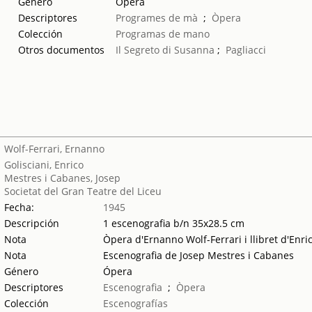
Género
Ópera
Descriptores
Programes de mà
;
Òpera
Colección
Programas de mano
Otros documentos
Il Segreto di Susanna
;
Pagliacci
Wolf-Ferrari, Ernanno
Golisciani, Enrico
Mestres i Cabanes, Josep
Societat del Gran Teatre del Liceu
Fecha:
1945
Descripción
1 escenografia b/n 35x28.5 cm
Nota
Òpera d'Ernanno Wolf-Ferrari i llibret d'Enri
Nota
Escenografia de Josep Mestres i Cabanes
Género
Ópera
Descriptores
Escenografia
;
Òpera
Colección
Escenografías