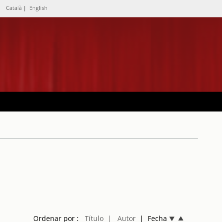
Català
|
English
Ordenar por :
Título
| Autor
| Fecha