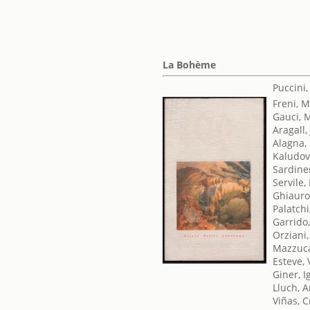
La Bohème
Puccini
Freni, M
Gauci, 
Aragall
Alagna,
Kaludov
Sardine
Servile,
Ghiauro
Palatchi
Garrido
Orziani,
Mazzuca
Esteve, 
Giner, I
Lluch, A
Viñas, C