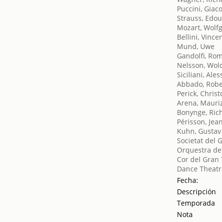
Puccini, Gia
Strauss, Edo
Mozart, Wol
Bellini, Vince
Mund, Uwe
Gandolfi, Ro
Nelsson, Wo
Siciliani, Ale
Abbado, Robe
Perick, Christ
Arena, Mauri
Bonynge, Ric
Périsson, Jea
Kuhn, Gustav
Societat del 
Orquestra del
Cor del Gran 
Dance Theatr
Fecha:
Descripción
Temporada
Nota