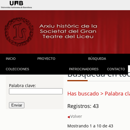
INICIO
PROYECTO
BÚSQUEDA
COLECCIONES
PATROCINADORES
CONTACTO
Búsqueda en to
Palabra clave:
Has buscado > Palabra c
Registros: 43
Volver
Mostrando 1 a 10 de 43