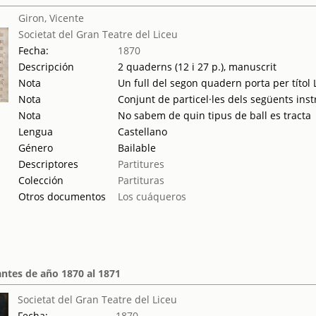
Giron, Vicente
Societat del Gran Teatre del Liceu
Fecha:
1870
Descripción
2 quaderns (12 i 27 p.), manuscrit
Nota
Un full del segon quadern porta per títo
Nota
Conjunt de particel·les dels següents inst
Nota
No sabem de quin tipus de ball es tracta
Lengua
Castellano
Género
Bailable
Descriptores
Partitures
Colección
Partituras
Otros documentos
Los cuáqueros
ntes de año 1870 al 1871
Societat del Gran Teatre del Liceu
Fecha:
1870