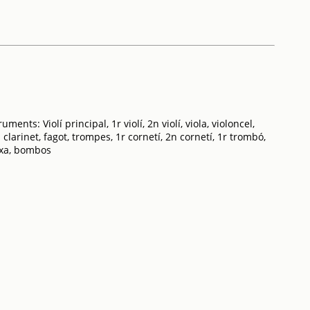
ents: Violí principal, 1r violí, 2n violí, viola, violoncel,
n clarinet, fagot, trompes, 1r cornetí, 2n cornetí, 1r trombó,
aixa, bombos