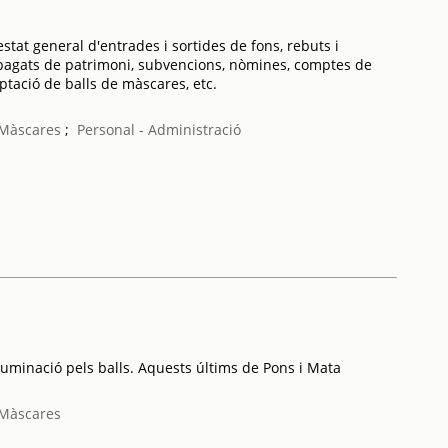
tat general d'entrades i sortides de fons, rebuts i
os pagats de patrimoni, subvencions, nòmines, comptes de
tació de balls de màscares, etc.
 Màscares
;
Personal - Administració
luminació pels balls. Aquests últims de Pons i Mata
 Màscares