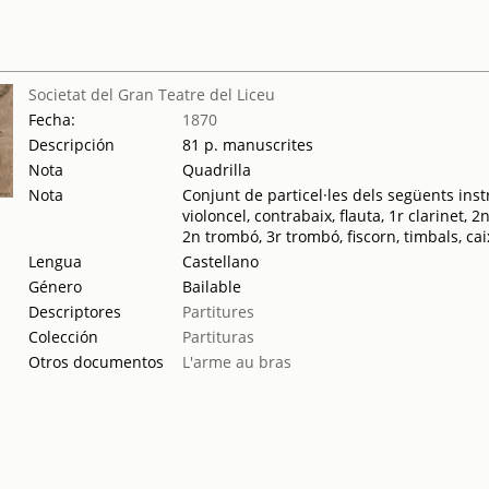
Societat del Gran Teatre del Liceu
Fecha:
1870
Descripción
81 p. manuscrites
Nota
Quadrilla
Nota
Conjunt de particel·les dels següents instrum
violoncel, contrabaix, flauta, 1r clarinet, 2
2n trombó, 3r trombó, fiscorn, timbals, c
Lengua
Castellano
Género
Bailable
Descriptores
Partitures
Colección
Partituras
Otros documentos
L'arme au bras