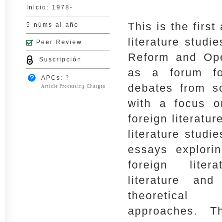
Inicio: 1978-
This is the first
5 núms al año
literature studi
Peer Review
Reform and Ope
Suscripción
as a forum for
APCs:
?
debates from s
Article Processing Charges
with a focus o
foreign literatu
literature studi
essays explori
foreign lite
literature an
theoretical
approaches. T