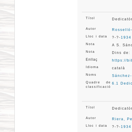
Títol
Dedicatò
Autor
Rosselló
Lloc i data
?-?-
1934
Nota
A S. Sán
Nota
Dins de:
Enllaç
https://
Idioma
català
Noms
Sánchez-
Quadre de
6.1 Dedi
classificació
Títol
Dedicatò
Autor
Riera, P
Lloc i data
?-?-
1934