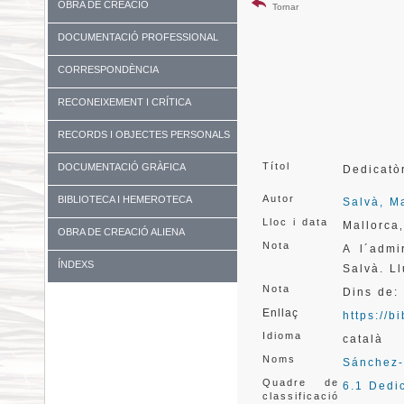
OBRA DE CREACIÓ
Tornar
DOCUMENTACIÓ PROFESSIONAL
CORRESPONDÈNCIA
RECONEIXEMENT I CRÍTICA
RECORDS I OBJECTES PERSONALS
Títol
DOCUMENTACIÓ GRÀFICA
Dedicatò
Autor
BIBLIOTECA I HEMEROTECA
Salvà, M
Lloc i data
Mallorca
OBRA DE CREACIÓ ALIENA
Nota
A l´admi
ÍNDEXS
Salvà. L
Nota
Dins de:
Enllaç
https://
Idioma
català
Noms
Sánchez-
Quadre de
6.1 Dedi
classificació