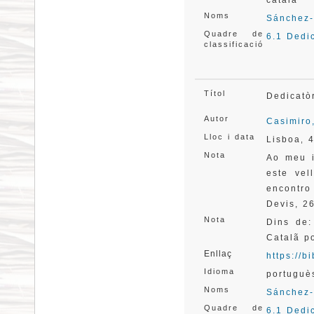
català
Noms
Sánchez-
Quadre de
6.1 Dedi
classificació
Títol
Dedicatò
Autor
Casimiro
Lloc i data
Lisboa
4
,
Nota
Ao meu i
este ve
encontro
Devis, 2
Nota
Dins de:
Catalã po
Enllaç
https://
Idioma
portuguè
Noms
Sánchez-
Quadre de
6.1 Dedi