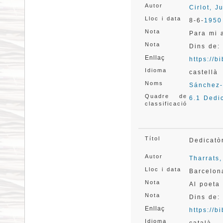
Autor
Cirlot, 
Lloc i data
8-6-
1950
Nota
Para mi 
Nota
Dins de:
Enllaç
https://
Idioma
castellà
Noms
Sánchez-
Quadre de
6.1 Dedi
classificació
Títol
Dedicatò
Autor
Tharrats
Lloc i data
Barcelon
Nota
Al poeta
Nota
Dins de: 
Enllaç
https://
Idioma