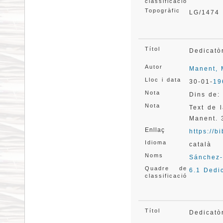
classificació
Topogràfic
LG/1474
Títol
Dedicatò
Autor
Manent, 
Lloc i data
30-01-
19
Nota
Dins de:
Nota
Text de 
Manent. 
Enllaç
https://
Idioma
català
Noms
Sánchez-
Quadre de
6.1 Dedi
classificació
Títol
Dedicatò