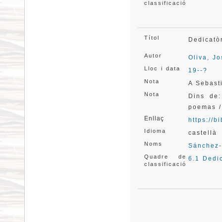
classificació
Títol
Dedicatò
Autor
Oliva, J
Lloc i data
19--?
Nota
A Sebast
Nota
Dins de:
poemas /
Enllaç
https://
Idioma
castellà
Noms
Sánchez-
Quadre de
6.1 Dedi
classificació