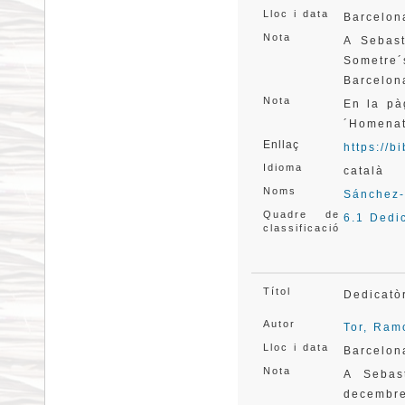
Lloc i data
Barcelon
Nota
A Sebast
Sometre´
Barcelon
Nota
En la pà
´Homena
Enllaç
https://
Idioma
català
Noms
Sánchez-
Quadre de
6.1 Dedi
classificació
Títol
Dedicatò
Autor
Tor, Ram
Lloc i data
Barcelon
Nota
A Sebas
decembr