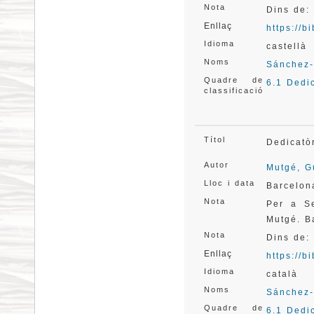
Nota
Dins de:
Enllaç
https://
Idioma
castellà
Noms
Sánchez-
Quadre de
6.1 Dedi
classificació
Títol
Dedicatò
Autor
Mutgé, G
Lloc i data
Barcelon
Nota
Per a Se
Mutgé. B
Nota
Dins de:
Enllaç
https://
Idioma
català
Noms
Sánchez-
Quadre de
6.1 Dedi