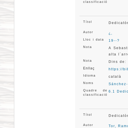
classificació
Títol
Dedicatò
Autor
¿,
Lloc i data
19--?
Nota
A Sebast
alta l´arr
Nota
Dins de:
Enllaç
https://
Idioma
català
Noms
Sánchez-
Quadre de
6.1 Dedi
classificació
Títol
Dedicatò
Autor
Tor, Ram