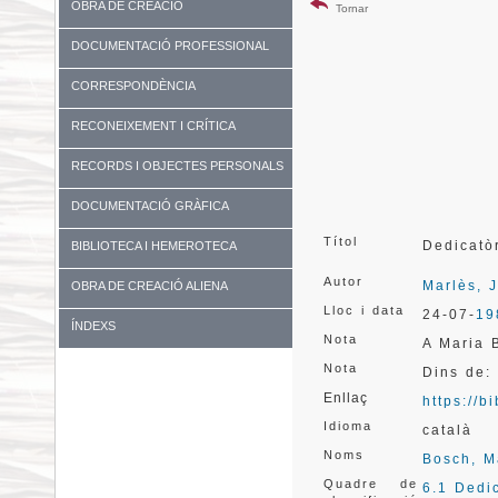
OBRA DE CREACIÓ
Tornar
DOCUMENTACIÓ PROFESSIONAL
CORRESPONDÈNCIA
RECONEIXEMENT I CRÍTICA
RECORDS I OBJECTES PERSONALS
DOCUMENTACIÓ GRÀFICA
Títol
Dedicatò
BIBLIOTECA I HEMEROTECA
Autor
Marlès, 
OBRA DE CREACIÓ ALIENA
Lloc i data
24-07-
19
ÍNDEXS
Nota
A Maria 
Nota
Dins de:
Enllaç
https://
Idioma
català
Noms
Bosch, M
Quadre de
6.1 Dedi