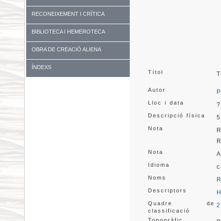
RECONEIXEMENT I CRÍTICA
BIBLIOTECA I HEMEROTECA
OBRA DE CREACIÓ ALIENA
ÍNDEXS
Títol
T
Autor
P
Lloc i data
?
Descripció física
5
Nota
R
Nota
A
Idioma
c
Noms
Descriptors
H
Quadre de
2
classificació
Topogràfic