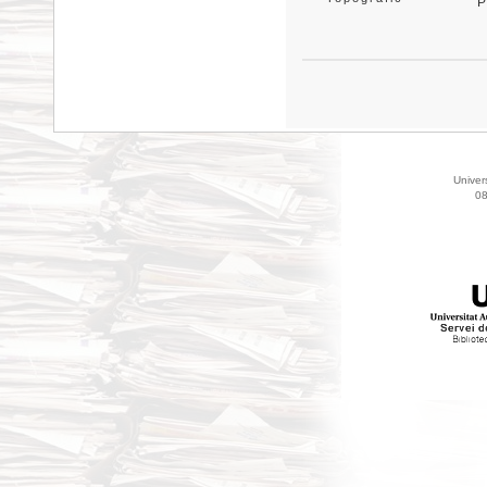
P
Univer
08