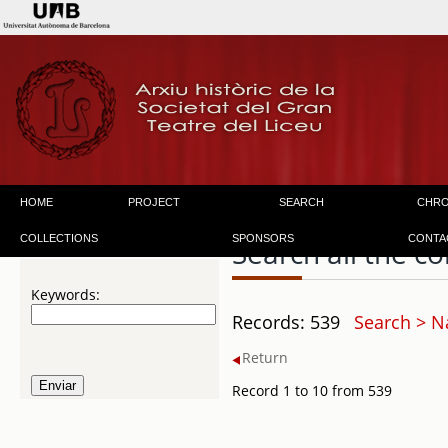
HOME
PROJECT
SEARCH
CHR
COLLECTIONS
SPONSORS
CONTA
Search all the co
Keywords:
Records: 539
Search > N
Return
Record 1 to 10 from 539