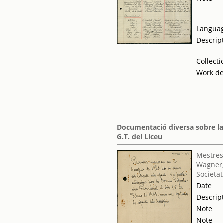
Langua
Descrip
Collecti
Work de
Documentació diversa sobre la
G.T. del Liceu
Mestres
Wagner,
Societat
Date
Descrip
Note
Note