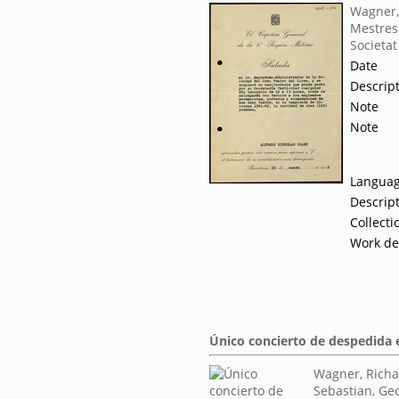
Wagner,
Mestres 
Societat
Date
Descrip
Note
Note
Langua
Descrip
Collecti
Work de
Único concierto de despedida 
Wagner, Rich
Sebastian, Ge