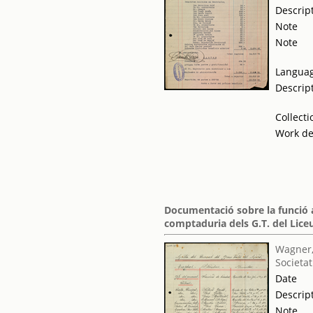
Descrip
Note
Note
Langua
Descrip
Collecti
Work de
Documentació sobre la funció 
comptaduria dels G.T. del Lice
Wagner,
Societat
Date
Descrip
Note