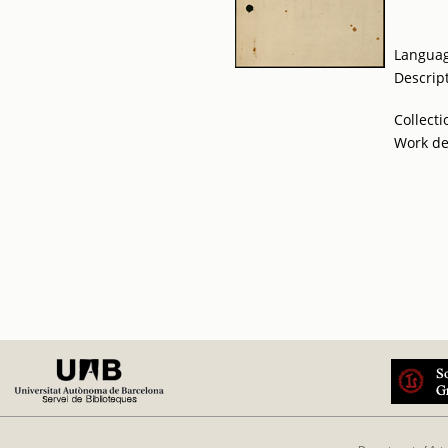
Langua
Descrip
Collecti
Work de