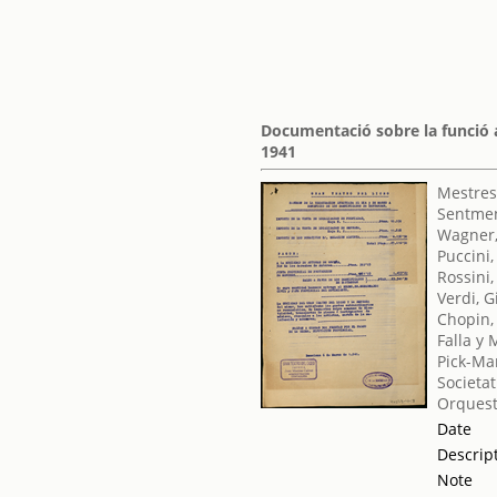
Documentació sobre la funció a
1941
Mestres
Sentmen
Wagner,
Puccini
Rossini
Verdi, 
Chopin,
Falla y
Pick-Man
Societat
Orquest
Date
Descrip
Note