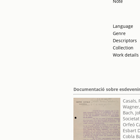
Note
Language
Genre
Descriptors
Collection
Work details
Documentació sobre esdevenim
Casals, 
Wagner,
Bach, J
Societat
Orfeó C
Esbart 
Cobla B