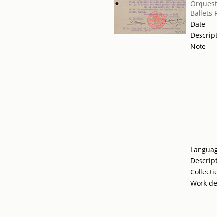
Orquest
Ballets
Date
Descrip
Note
Langua
Descrip
Collecti
Work de