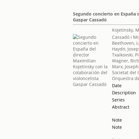
Segundo concierto en España de
Gaspar Cassadó
Kojetinsky, 
Cassadó i M
Beethoven, 
Haydn, Jose
Txaikovski, Pio
Wagner, Ric
Marx, Joseph
Societat del 
Orquestra de
Date
Description
Series
Abstract
Note
Note