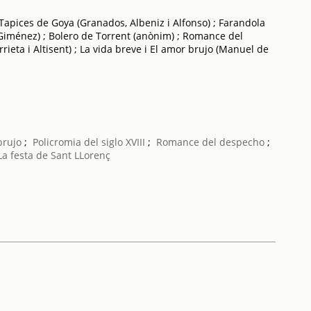
 Tapices de Goya (Granados, Albeniz i Alfonso) ; Farandola
J. Giménez) ; Bolero de Torrent (anònim) ; Romance del
rieta i Altisent) ; La vida breve i El amor brujo (Manuel de
brujo
;
Policromia del siglo XVIII
;
Romance del despecho
;
La festa de Sant LLorenç