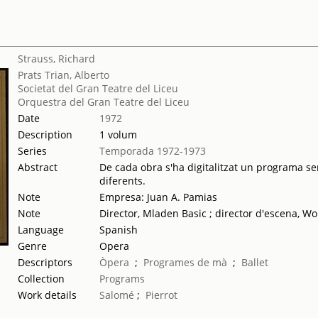
Strauss, Richard
Prats Trian, Alberto
Societat del Gran Teatre del Liceu
Orquestra del Gran Teatre del Liceu
Date
1972
Description
1 volum
Series
Temporada 1972-1973
Abstract
De cada obra s'ha digitalitzat un programa sen
diferents.
Note
Empresa: Juan A. Pamias
Note
Director, Mladen Basic ; director d'escena, W
Language
Spanish
Genre
Opera
Descriptors
Òpera
;
Programes de mà
;
Ballet
Collection
Programs
Work details
Salomé
;
Pierrot