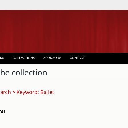
KS
COLLECTIONS
SPONSORS
CONTACT
the collection
arch > Keyword: Ballet
741