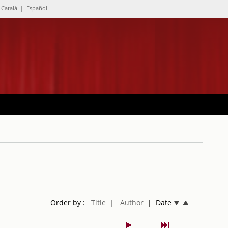
Català
|
Español
Order by :
Title
| Author
| Date