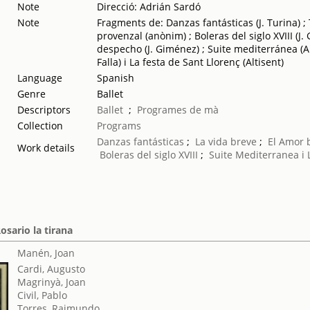
Note
Direcció: Adrián Sardó
Note
Fragments de: Danzas fantásticas (J. Turina) ;
provenzal (anònim) ; Boleras del siglo XVIII (
despecho (J. Giménez) ; Suite mediterránea (Ar
Falla) i La festa de Sant Llorenç (Altisent)
Language
Spanish
Genre
Ballet
Descriptors
Ballet
;
Programes de mà
Collection
Programs
Danzas fantásticas
;
La vida breve
;
El Amor 
Work details
Boleras del siglo XVIII
;
Suite Mediterranea i 
Rosario la tirana
Manén, Joan
Cardi, Augusto
Magrinyà, Joan
Civil, Pablo
Torres, Raimundo