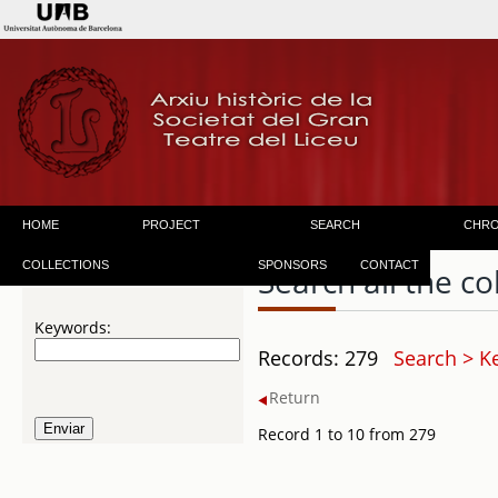
HOME
PROJECT
SEARCH
CHR
COLLECTIONS
SPONSORS
CONTACT
Search all the co
Keywords:
Records: 279
Search > K
Return
Record 1 to 10 from 279