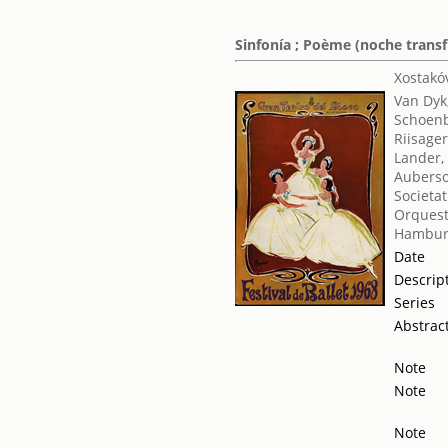
Sinfonía ; Poème (noche transf
Xostakóv
Van Dyk
Schoenb
Riisage
Lander,
Auberso
Societat
Orquest
Hamburg
Date
Descrip
Series
Abstrac
Note
Note
Note