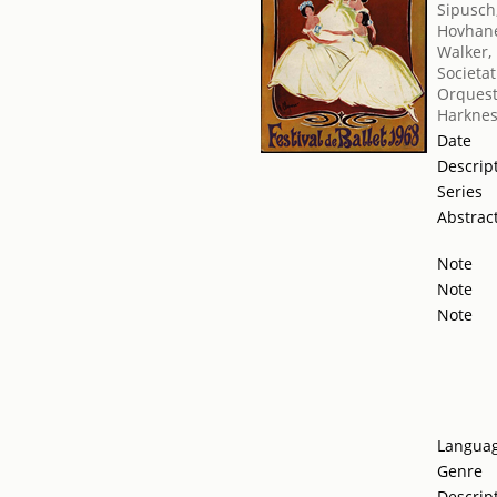
Sipusch
Hovhane
Walker
Societat
Orquest
Harknes
Date
Descrip
Series
Abstrac
Note
Note
Note
Langua
Genre
Descrip