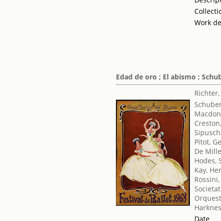
Collecti
Work de
Edad de oro ; El abismo ; Schu
Richter
Schuber
Macdona
Creston
Sipusch
Pitot, G
De Mill
Hodes, 
Kay, He
Rossini
Societat
Orquest
Harknes
Date