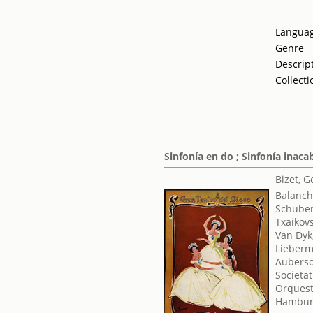
Langua
Genre
Descrip
Collecti
Sinfonía en do ; Sinfonía inacab
Bizet, 
Balanch
Schuber
Txaikovsk
Van Dyk
Lieberm
Auberso
Societat
Orquest
Hamburg