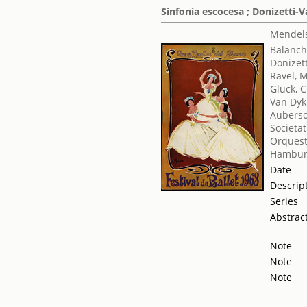
Sinfonía escocesa ; Donizetti-V
Mendels
Balanch
Donizet
Ravel, 
Gluck, C
Van Dyk
Auberso
Societat
Orquest
Hamburg
Date
Descrip
Series
Abstrac
Note
Note
Note