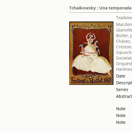
Tchaikowsky ; Una temporada e
Txaikovsk
Macdona
Glanvill
Butler, 
Chávez,
Creston
Sipusch
Societat
Orquest
Harknes
Date
Descrip
Series
Abstrac
Note
Note
Note