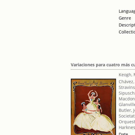
Langua
Genre
Descrip
Collecti
Variaciones para cuatro más cu
Keogh, 
Chávez,
Stravins
Sipusch
Macdona
Glanvill
Butler, 
Societat
Orquest
Harknes
Date