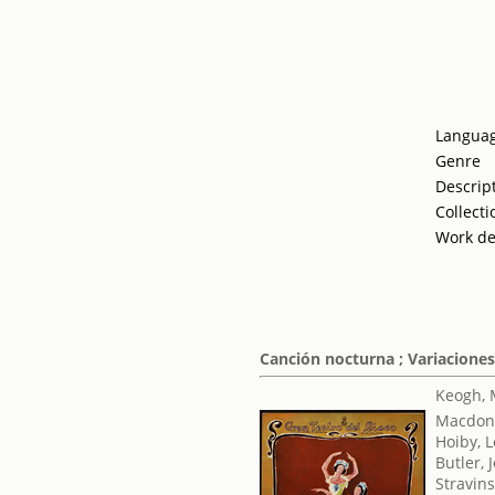
Langua
Genre
Descrip
Collecti
Work de
Canción nocturna ; Variaciones
Keogh, 
Macdona
Hoiby, 
Butler, 
Stravins