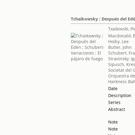
Tchaikowsky ; Después del Edén
Txaikovski, Pio
Macdonald, B
Hoiby, Lee
Butler, John
Schubert, Fr
Stravinsky, Ig
Sipusch, Kre
Societat del 
Orquestra de
Harkness Bal
Date
Description
Series
Abstract
Note
Note