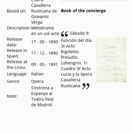
Cavalleria
Compañía de
Book of the concierge
Based on:
Rusticana de
ópera italiana
Giovanni
: Sociedad
Verga
artística :
Description:
Melodrama
Primavera de
Sábado 9:
en un sol acte
1891 :
Release
Función del día.
Inauguración
17 - 05 - 1890
data:
3r Acto
2 abril
.
1891
Release in
Rigoletto.
Compañía de
17 - 12 - 1890
Spain:
Preludio
ópera italiana
Release at
Lohengrin. 1r
/ Gran Teatro
09 - 05 - 1891
the Liceu:
Cuadro 3r Acto
del Liceo
.
Language:
Italian
Lucía y la ópera
1898
Cavalleria
Gran Teatro
Genre:
Opera
Rusticana
del Liceo,
S'estrena a
temporada de
Espanya al
Note:
invierno 1906
Teatro Real
a 1907
.
1906
de Madrid
Cavalleria
rusticana ;
Titayna
.
1911
Temporada de
ópera italiana