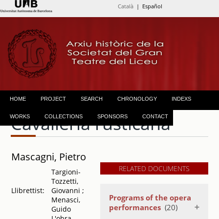
Català
| Español
HOME
PROJECT
SEARCH
CHRONOLOGY
INDEXS
Cavalleria rusticana
WORKS
COLLECTIONS
SPONSORS
CONTACT
Mascagni, Pietro
RELATED DOCUMENTS
Targioni-
Tozzetti,
Llibrettist:
Giovanni ;
Programs of the opera
Menasci,
performances
(20)
Guido
L'obra