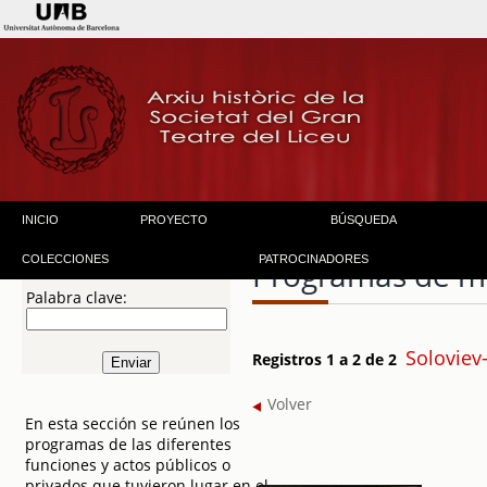
INICIO
PROYECTO
BÚSQUEDA
COLECCIONES
PATROCINADORES
Programas de 
Palabra clave:
Soloviev
Registros 1 a 2 de 2
Volver
En esta sección se reúnen los
programas de las diferentes
funciones y actos públicos o
privados que tuvieron lugar en el