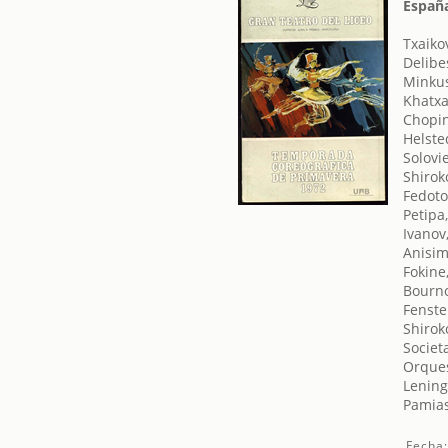
Españ
Txaikov
Delibe
Minkus
Khatxa
Chopin
Helste
Solovi
Shiroko
Fedoto
Petipa
Ivanov
Anisim
Fokine
Bourno
Fenste
Shiroko
Societ
Orques
Lening
Pamias
Fecha