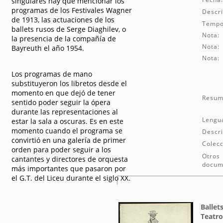
singulares hay que mencionar los
programas de los Festivales Wagner
Descri
de 1913, las actuaciones de los
Tempo
ballets rusos de Serge Diaghilev, o
Nota:
la presencia de la compañía de
Nota:
Bayreuth el año 1954.
Nota:
Los programas de mano
substituyeron los libretos desde el
momento en que dejó de tener
Resum
sentido poder seguir la ópera
durante las representaciones al
Lengu
estar la sala a oscuras. Es en este
momento cuando el programa se
Descri
convirtió en una galería de primer
Colecc
orden para poder seguir a los
Otros
cantantes y directores de orquesta
docum
más importantes que pasaron por
el G.T. del Liceu durante el siglo XX.
Ballet
Teatro