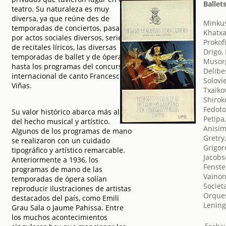
Ballet
teatro. Su naturaleza es muy
diversa, ya que reúne des de
Minkus
temporadas de conciertos, pasando
Khatxa
por actos sociales diversos, series
Prokofi
de recitales líricos, las diversas
Drigo,
temporadas de ballet y de ópera,
Musorg
hasta los programas del concurso
Delibe
internacional de canto Francesc
Solovi
Viñas.
Txaikov
Shiroko
Fedoto
Su valor histórico abarca más allá
Petipa
del hecho musical y artístico.
Anisim
Algunos de los programas de mano
Gretry
se realizaron con un cuidado
Grigor
tipográfico y artístico remarcable.
Jacobs
Anteriormente a 1936, los
Fenste
programas de mano de las
Vainon
temporadas de ópera solían
Societ
reproducir ilustraciones de artistas
Orques
destacados del país, como Emili
Lening
Grau Sala o Jaume Pahissa. Entre
los muchos acontecimientos
Fecha