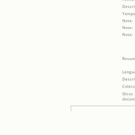
Descri
Tempo
Nota:
Nota:
Nota:
Resum
Lengu
Descri
Colecc
Otros
docum