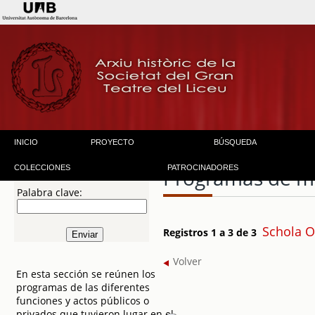
INICIO
PROYECTO
BÚSQUEDA
COLECCIONES
PATROCINADORES
Programas de 
Palabra clave:
Schola 
Registros 1 a 3 de 3
Volver
En esta sección se reúnen los
programas de las diferentes
funciones y actos públicos o
privados que tuvieron lugar en el