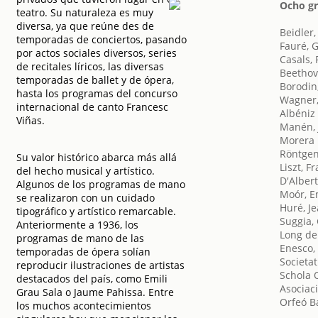
Ocho gr
teatro. Su naturaleza es muy
diversa, ya que reúne des de
Beidler,
temporadas de conciertos, pasando
Fauré, G
por actos sociales diversos, series
Casals,
de recitales líricos, las diversas
Beethov
temporadas de ballet y de ópera,
Borodin,
hasta los programas del concurso
Wagner,
internacional de canto Francesc
Albéniz 
Viñas.
Manén, 
Morera i
Röntgen
Su valor histórico abarca más allá
Liszt, F
del hecho musical y artístico.
D'Alber
Algunos de los programas de mano
Moór, 
se realizaron con un cuidado
Huré, J
tipográfico y artístico remarcable.
Suggia,
Anteriormente a 1936, los
Long de
programas de mano de las
Enesco,
temporadas de ópera solían
Societat
reproducir ilustraciones de artistas
Schola 
destacados del país, como Emili
Asociac
Grau Sala o Jaume Pahissa. Entre
Orfeó B
los muchos acontecimientos