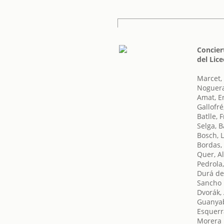
Concier
del Lic
Marcet,
Noguer
Amat, E
Gallofré
Batlle, 
Selga, B
Bosch, L
Bordas,
Quer, A
Pedrola
Durá de 
Sancho 
Dvorák,
Guanyab
Esquerr
Morera i