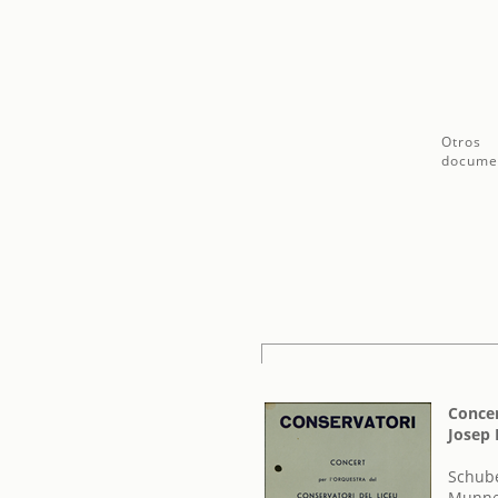
Otros
docume
Concer
Josep 
Schube
Munner