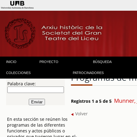
INICIO
PROYECTO
BÚSQUEDA
COLECCIONES
PATROCINADORES
Programas de 
Palabra clave:
Munner, 
Registros 1 a 5 de 5
Volver
En esta sección se reúnen los
programas de las diferentes
funciones y actos públicos o
privados que tuvieron lugar en el