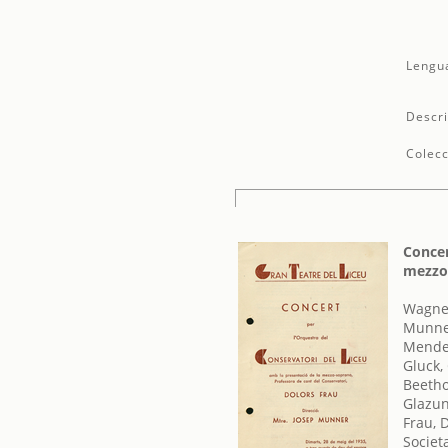
Lengu
Descri
Colecc
Concer
mezzos
Wagner
Munner
Mendel
Gluck,
Beetho
Glazun
Frau, 
Societ