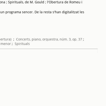
ona ; Spirituals, de M. Gould ; l'Obertura de Romeu i
 un programa sencer. De la resta s'han digitalitzat les
bertura)
;
Concerts, piano, orquestra, núm. 3, op. 37
;
o menor
;
Spirituals