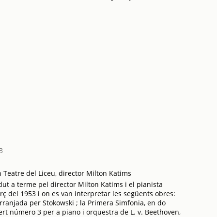
3
Teatre del Liceu, director Milton Katims
t a terme pel director Milton Katims i el pianista
ç del 1953 i on es van interpretar les següents obres:
 arranjada per Stokowski ; la Primera Simfonia, en do
ert número 3 per a piano i orquestra de L. v. Beethoven,