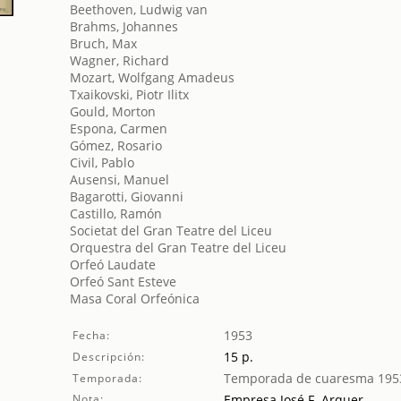
Beethoven, Ludwig van
Brahms, Johannes
Bruch, Max
Wagner, Richard
Mozart, Wolfgang Amadeus
Txaikovski, Piotr Ilitx
Gould, Morton
Espona, Carmen
Gómez, Rosario
Civil, Pablo
Ausensi, Manuel
Bagarotti, Giovanni
Castillo, Ramón
Societat del Gran Teatre del Liceu
Orquestra del Gran Teatre del Liceu
Orfeó Laudate
Orfeó Sant Esteve
Masa Coral Orfeónica
1953
Fecha:
15 p.
Descripción:
Temporada de cuaresma 195
Temporada:
Nota:
Empresa José F. Arquer