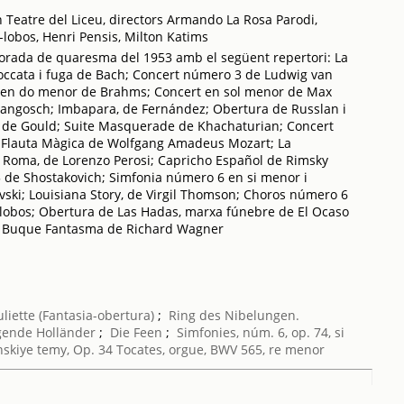
 Teatre del Liceu, directors Armando La Rosa Parodi,
-lobos, Henri Pensis, Milton Katims
orada de quaresma del 1953 amb el següent repertori: La
 Toccata i fuga de Bach; Concert número 3 de Ludwig van
 en do menor de Brahms; Concert en sol menor de Max
rangosch; Imbapara, de Fernández; Obertura de Russlan i
ls de Gould; Suite Masquerade de Khachaturian; Concert
a Flauta Màgica de Wolfgang Amadeus Mozart; La
te Roma, de Lorenzo Perosi; Capricho Español de Rimsky
 de Shostakovich; Simfonia número 6 en si menor i
kovski; Louisiana Story, de Virgil Thomson; Choros número 6
-lobos; Obertura de Las Hadas, marxa fúnebre de El Ocaso
 El Buque Fantasma de Richard Wagner
liette (Fantasia-obertura)
;
Ring des Nibelungen.
gende Holländer
;
Die Feen
;
Simfonies, núm. 6, op. 74, si
nskiye temy, Op. 34
Tocates, orgue, BWV 565, re menor