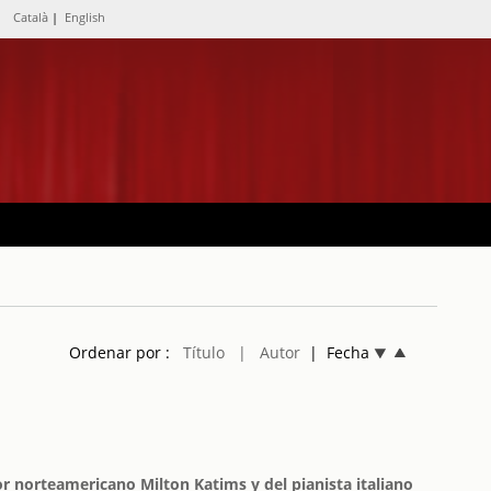
Català
|
English
Ordenar por :
Título
| Autor
| Fecha
r norteamericano Milton Katims y del pianista italiano