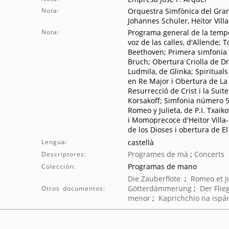
Nota:
Orquestra Simfònica del Gran
Johannes Schüler, Heitor Villa
Nota:
Programa general de la temp
voz de las calles, d'Allende;
Beethoven; Primera simfonia
Bruch; Obertura Criolla de D
Ludmila, de Glinka; Spiritua
en Re Major i Obertura de L
Resurrecció de Crist i la Sui
Korsakoff; Simfonia número 5
Romeo y Julieta, de P.I. Txai
i Momoprecoce d'Heitor Villa
de los Dioses i obertura de
Lengua:
castellà
Programes de mà
;
Concerts
Descriptores:
Programas de mano
Colección:
Die Zauberflöte
;
Romeo et Ju
Götterdämmerung
;
Der Flie
Otros documentos:
menor
;
Kaprichchio na ispá