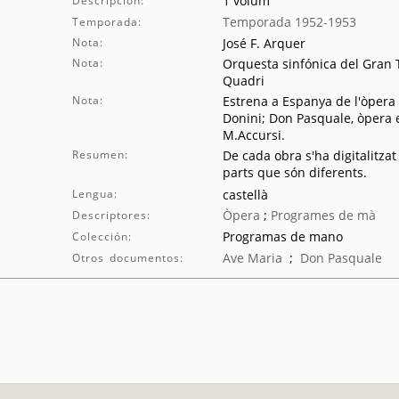
1 volum
Descripción:
Temporada 1952-1953
Temporada:
Nota:
José F. Arquer
Nota:
Orquesta sinfónica del Gran Te
Quadri
Nota:
Estrena a Espanya de l'òpera 
Donini; Don Pasquale, òpera e
M.Accursi.
Resumen:
De cada obra s'ha digitalitzat
parts que són diferents.
Lengua:
castellà
Òpera
;
Programes de mà
Descriptores:
Programas de mano
Colección:
Ave Maria
;
Don Pasquale
Otros documentos: