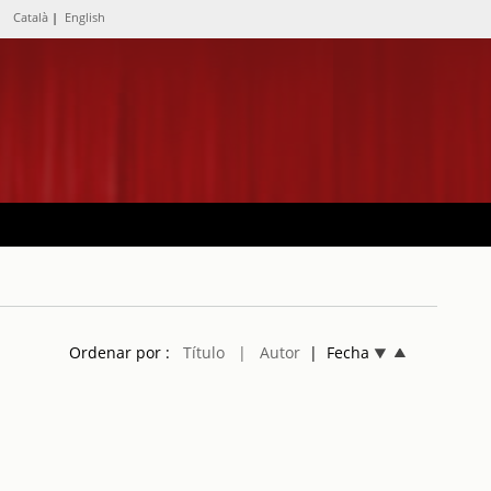
Català
|
English
Ordenar por :
Título
| Autor
| Fecha