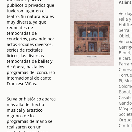
Atlànt
públicos o privados que
tuvieron lugar en el
Verdag
teatro. Su naturaleza es
Falla 
muy diversa, ya que
Halffte
reúne des de
Serra, 
temporadas de
Obiol,
conciertos, pasando por
Victòr
actos sociales diversos,
Garrig
series de recitales
Benet,
líricos, las diversas
Ricart,
temporadas de ballet y
Parram
de ópera, hasta los
Conesa
programas del concurso
Torrue
internacional de canto
Pi, Mo
Francesc Viñas.
Colome
Bonal,
Casals,
Su valor histórico abarca
Gandol
más allá del hecho
Máspe
musical y artístico.
Societ
Algunos de los
Orques
programas de mano se
Cor Inf
realizaron con un