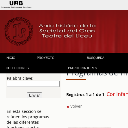
INICIO
PROYECTO
BÚSQUEDA
COLECCIONES
PATROCINADORES
Programas de 
Palabra clave:
Cor Infan
Registros 1 a 1 de 1
Volver
En esta sección se
reúnen los programas
de las diferentes
funciones y actos