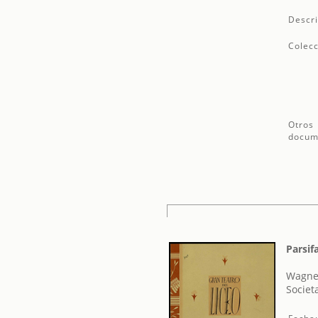
Descri
Colecc
Otros
docum
Parsifa
Wagner
Societ