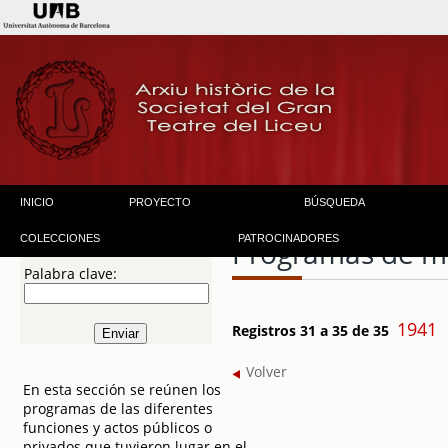
INICIO
PROYECTO
BÚSQUEDA
COLECCIONES
PATROCINADORES
Programas de 
Palabra clave:
1941
Registros 31 a 35 de 35
Volver
En esta sección se reúnen los
programas de las diferentes
funciones y actos públicos o
privados que tuvieron lugar en el