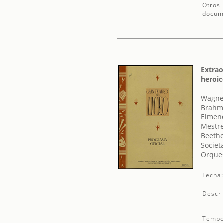
Otros
docum
Extrao
heroic
Wagner
Brahm
Elmend
Mestre
Beetho
Societ
Orques
Fecha
Descri
Tempo